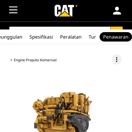
person
SEARCH
search
eunggulan
Spesifikasi
Peralatan
Tur
Penawaran
more_vert
Engine Propulsi Komersial