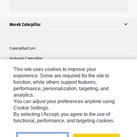
Merek Caterpillar
Caterpillar.com
Hubungi Caterpillar
Preferensi Pemasaran Saya
This site uses cookies to improve your
experience. Some are required for the site to
Peta Situs
function, while others support features,
performance, personalization, targeting, and
Cookie Settings
analytics.
Hukum
You can adjust your preferences anytime using
Cookie Settings.
Privasi
By selecting I Accept, you agree to the use of
functional, performance, and targeting cookies.
Asia Tenggara
© 2026 Caterpillar. Hak Dilindungi UU.