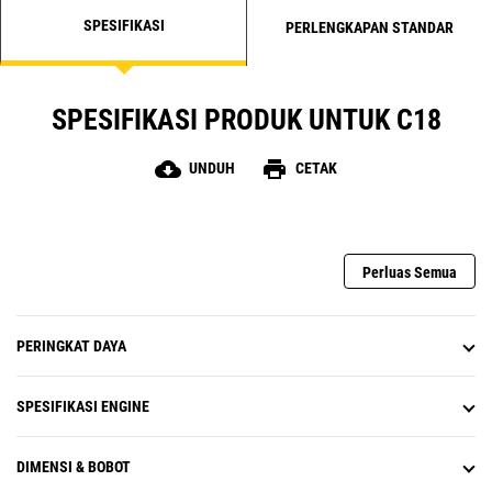
SPESIFIKASI
PERLENGKAPAN STANDAR
SPESIFIKASI PRODUK UNTUK C18
cloud_download
print
UNDUH
CETAK
Perluas Semua
PERINGKAT DAYA
SPESIFIKASI ENGINE
DIMENSI & BOBOT