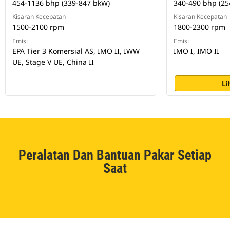
454-1136 bhp (339-847 bkW)
340-490 bhp (25
Kisaran Kecepatan
Kisaran Kecepatan
1500-2100 rpm
1800-2300 rpm
Emisi
Emisi
EPA Tier 3 Komersial AS, IMO II, IWW
IMO I, IMO II
UE, Stage V UE, China II
Li
Peralatan Dan Bantuan Pakar Setiap
Saat