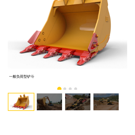
一般负荷型铲斗
照片