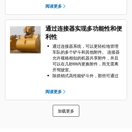
要的高磨损区域。 侧挡板保护器和侧
阅读更多
铲刀有助于保护铲斗中最常接触和穿
过物料的部件。
通过为您的铲斗和应用组合选择正确
的 GET 来降低维护成本。
通过连接器实现多功能性和便
铲斗齿尖提供多种选择，确保适合您
利性
的具体应用。 无论您需要获得平整的
挖掘底面还是挖掘坚硬、磨蚀性的物
通过连接器系统，可以更轻松地管理
料，总会有一款齿尖解决方案适合
车队的多个铲斗和其他附件。 连接器
您。
允许规格相似的机器共享附件，并且
可以在几秒钟内更换附件，而无需离
开驾驶室。
除抓销式高性能铲斗外，那些可通过
销直接连接到机器的铲斗也与 Cat
抓
®
销式快速连接器兼容。 抓销式高性能
阅读更多
铲斗配有一个可优化挖掘力的凹进
销，当与 Cat 抓销式快速连接器配套
使用时，可为铲斗提供更快的循环时
加载更多
间。
此外，Cat 抓销式快速连接器还允许操
作员反向连接铲斗，从而更容易地对
角部进行清理和挖方。