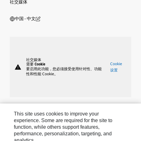
社交媒体
中国 ‧ 中文
社交媒体
Cookie
需要 Cookie
warning
要启用此功能，您必须接受使用针对性、功能
设置
性和性能 Cookie。
Caterpillar 品牌
This site uses cookies to improve your
experience. Some are required for the site to
function, while others support features,
performance, personalization, targeting, and
Caterpillar.com
analytics.