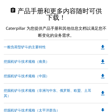
assignment
产品手册和更多内容随时可供
下载！
Caterpillar 为您提供产品手册和其他信息文档以满足您不
断变化的业务需求。
file_download
Do
一般负荷型铲斗的主要特性
P
O
file_download
Do
挖掘机铲斗技术规格（南美）
in
P
a
O
N
file_download
Do
挖掘机铲斗技术规格（中国）
in
Ta
P
a
O
N
Do
挖掘机铲斗技术规格（非洲与中东、俄罗斯、欧盟、土耳
in
file_download
Ta
P
其）
a
O
N
in
Ta
file_download
Do
挖掘机铲斗技术规格（太平洋群岛）
a