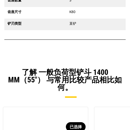
齿座数量
5
齿座尺寸
K80
铲刃类型
直铲
了解 一般负荷型铲斗 1400
MM（55"） 与常用比较产品相比如
何。
已选择