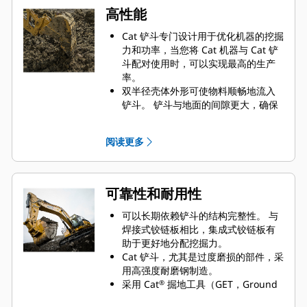
高性能
Cat 铲斗专门设计用于优化机器的挖掘
力和功率，当您将 Cat 机器与 Cat 铲
斗配对使用时，可以实现最高的生产
率。
双半径壳体外形可使物料顺畅地流入
铲斗。 铲斗与地面的间隙更大，确保
铲斗底部不会拖拽，因此降低了维护
成本。
阅读更多
油耗在挖掘过程中达到峰值。 Cat 铲
斗可以快速铲挖物料，提高了机器的
整体工作效率。
可在更短的时间内装载更多的物料。
可靠性和耐用性
对于每次装载，铲斗形状和侧挡板都
可将大部分物料保留在铲斗内。
可以长期依赖铲斗的结构完整性。 与
焊接式铰链板相比，集成式铰链板有
助于更好地分配挖掘力。
Cat 铲斗，尤其是过度磨损的部件，采
用高强度耐磨钢制造。
采用 Cat
掘地工具（GET，Ground
®
Engaging Tools）保护 Cat 铲斗最重