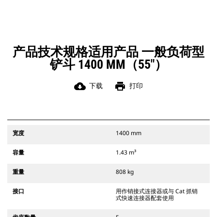
凭借始终处于操作员视线内的连接器
辅助闩锁所提供的听觉和视觉提示，
可以确保稳固地连接附件。
Cat 抓销式快速连接器与 311-352 履
带式挖掘机和所有轮式挖掘机兼容。
产品技术规格适用产品 一般负荷型
此外，还提供挖沟宽度连接器。
铲斗 1400 MM（55"）
与 CW 专用连接器系统兼容的附件采
用固定式快速连接器铰接件。 CW 专
用连接器采用楔式锁定系统，确保始
cloud_download
print
下载
打印
终稳固地连接附件。
CW 专用连接器适用于所有履带式挖掘
机和轮式挖掘机。
宽度
1400 mm
容量
1.43 m³
重量
808 kg
接口
用作销接式连接器或与 Cat 抓销
式快速连接器配套使用