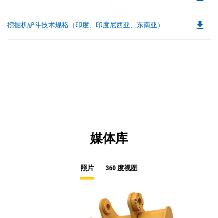
P
N
O
Ta
file_download
Do
挖掘机铲斗技术规格（印度、印度尼西亚、东南亚）
in
P
a
O
N
in
Ta
a
N
Ta
媒体库
照片
360 度视图