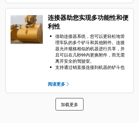
的部件。
通过为您的铲斗和应用组合选择合适
的 GET 来降低维护成本。
连接器助您实现多功能性和便
铲斗齿尖提供多种选择，确保适合您
利性
的具体应用。无论您需要获得平整的
挖掘底面还是挖掘坚硬的磨蚀性物
借助连接器系统，您可以更轻松地管
料，总有一款齿尖解决方案适合您。
理车队的多个铲斗和其他附件。连接
器允许规格相似的机器进行共享，并
且可以在几秒钟内更换附件，而无需
离开安全的驾驶室。
支持通过销直接连接到机器的铲斗也
与 Cat
抓销式快速连接器兼容，但不
®
包括抓销式高性能铲斗。抓销式高性
阅读更多
能铲斗配有可优化挖掘力的凹销，当
与 Cat 抓销式快速连接器配套使用
时，可加速铲斗工作循环。
加载更多
此外，Cat 抓销式快速连接器还允许操
作员反向连接铲斗，从而更容易地对
角部进行清理和挖方。
凭借始终处于操作员视线内的连接器
辅助闩锁所提供的听觉和视觉提示，
可以确保稳固地连接附件。