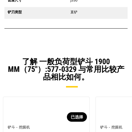
齿座尺寸
J550
铲刃类型
直铲
了解 一般负荷型铲斗 1900
MM（75"）:577-0329 与常用比较产
品相比如何。
已选择
铲斗 - 挖掘机
铲斗 - 挖掘机