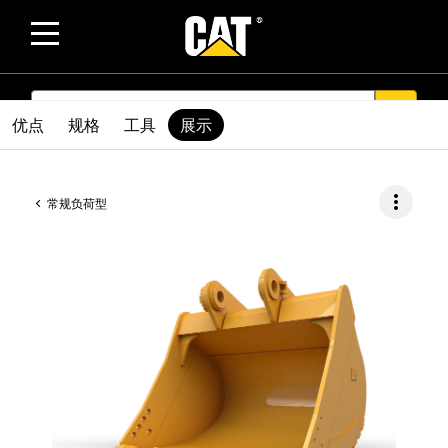
SEARCH
search
优点
规格
工具
展示
more_vert
常规负荷型