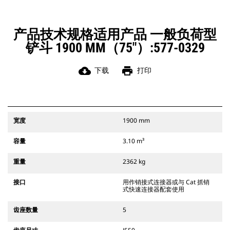
Cat 抓销式快速连接器与 311-352 履
带式挖掘机和所有轮式挖掘机兼容。
此外，还提供挖渠宽度连接器。
产品技术规格适用产品 一般负荷型
与 CW 专用连接器系统兼容的附件采
铲斗 1900 MM（75"）:577-0329
用固定式快速连接器铰接件。CW 专用
连接器采用楔式锁定系统，确保始终
稳固地连接附件。
cloud_download
print
下载
打印
CW 专用连接器适用于所有履带式挖掘
机和轮式挖掘机。
宽度
1900 mm
容量
3.10 m³
重量
2362 kg
接口
用作销接式连接器或与 Cat 抓销
式快速连接器配套使用
齿座数量
5