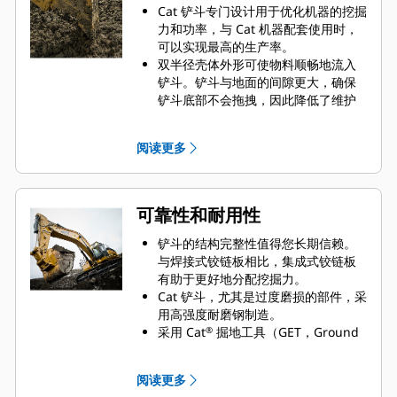
Cat 铲斗专门设计用于优化机器的挖掘
力和功率，与 Cat 机器配套使用时，
可以实现最高的生产率。
双半径壳体外形可使物料顺畅地流入
铲斗。铲斗与地面的间隙更大，确保
铲斗底部不会拖拽，因此降低了维护
成本。
在挖掘过程中实现最优油耗。Cat 铲斗
阅读更多
可以快速铲挖物料，提高了机器的整
体工作效率。
您可在更短的时间内装载更多的物
料。铲斗形状和侧挡板精心设计而
可靠性和耐用性
成，让您每次装载都可将大部分物料
保留在铲斗内。
铲斗的结构完整性值得您长期信赖。
与焊接式铰链板相比，集成式铰链板
有助于更好地分配挖掘力。
Cat 铲斗，尤其是过度磨损的部件，采
用高强度耐磨钢制造。
采用 Cat
掘地工具（GET，Ground
®
Engaging Tool）保护铲斗最重要的高
磨损区域。侧挡板保护器和侧铲刀有
阅读更多
助于保护铲斗中最常接触和穿过物料