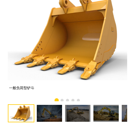
一般负荷型铲斗
配备