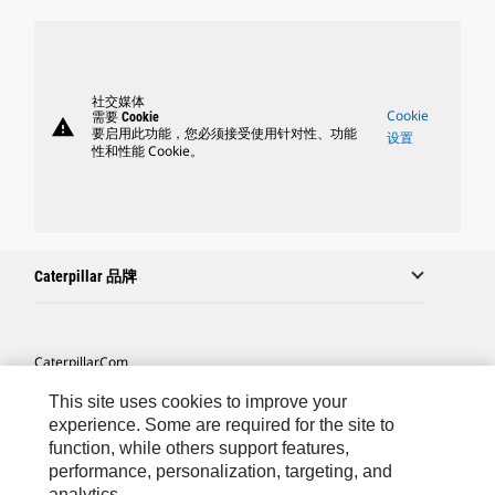
社交媒体
Cookie
需要 Cookie
warning
要启用此功能，您必须接受使用针对性、功能
设置
性和性能 Cookie。
Caterpillar 品牌
Caterpillar.com
联系 Caterpillar
This site uses cookies to improve your
experience. Some are required for the site to
站点地图
function, while others support features,
performance, personalization, targeting, and
Cookie Settings
analytics.