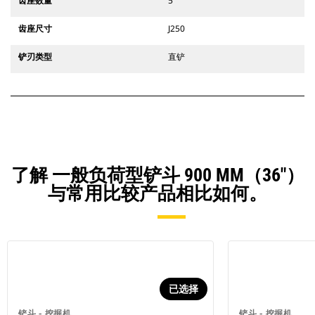
齿座数量
5
齿座尺寸
J250
铲刃类型
直铲
了解 一般负荷型铲斗 900 MM（36"）
与常用比较产品相比如何。
已选择
铲斗 - 挖掘机
铲斗 - 挖掘机