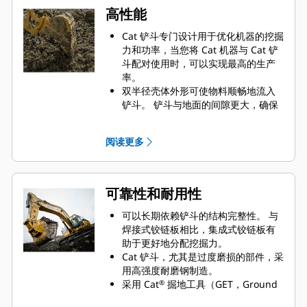
高性能
Cat 铲斗专门设计用于优化机器的挖掘
力和功率，当您将 Cat 机器与 Cat 铲
斗配对使用时，可以实现最高的生产
率。
双半径壳体外形可使物料顺畅地流入
铲斗。 铲斗与地面的间隙更大，确保
铲斗底部不会拖拽，因此降低了维护
成本。
阅读更多
油耗在挖掘过程中达到峰值。 Cat 铲
斗可以快速铲挖物料，提高了机器的
整体工作效率。
可在更短的时间内装载更多的物料。
可靠性和耐用性
对于每次装载，铲斗形状和侧挡板都
可将大部分物料保留在铲斗内。
可以长期依赖铲斗的结构完整性。 与
焊接式铰链板相比，集成式铰链板有
助于更好地分配挖掘力。
Cat 铲斗，尤其是过度磨损的部件，采
用高强度耐磨钢制造。
采用 Cat
掘地工具（GET，Ground
®
Engaging Tools）保护 Cat 铲斗最重