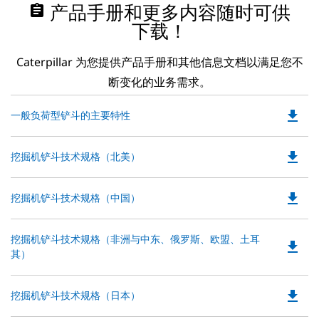
assignment
产品手册和更多内容随时可供
下载！
Caterpillar 为您提供产品手册和其他信息文档以满足您不
断变化的业务需求。
file_download
Do
一般负荷型铲斗的主要特性
P
O
file_download
Do
挖掘机铲斗技术规格（北美）
in
P
a
O
N
file_download
Do
挖掘机铲斗技术规格（中国）
in
Ta
P
a
O
N
Do
挖掘机铲斗技术规格（非洲与中东、俄罗斯、欧盟、土耳
in
file_download
Ta
P
其）
a
O
N
in
Ta
file_download
Do
挖掘机铲斗技术规格（日本）
a
P
N