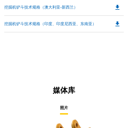
O
Ta
file_download
Do
挖掘机铲斗技术规格（澳大利亚-新西兰）
in
P
a
O
N
file_download
Do
挖掘机铲斗技术规格（印度、印度尼西亚、东南亚）
in
Ta
P
a
O
N
in
Ta
a
N
Ta
媒体库
照片