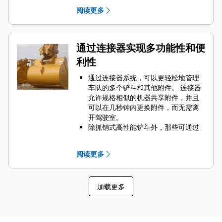
要的高磨损区域。 侧挡板保护器和侧
阅读更多
铲刀有助于保护铲斗中最常接触和穿
过物料的部件。
通过为您的铲斗和应用组合选择正确
的 GET 来降低维护成本。
通过连接器实现多功能性和便
铲斗齿尖提供多种选择，确保适合您
利性
的具体应用。 无论您需要获得平整的
挖掘底面还是挖掘坚硬、磨蚀性的物
通过连接器系统，可以更轻松地管理
料，总会有一款齿尖解决方案适合
车队的多个铲斗和其他附件。 连接器
您。
允许规格相似的机器共享附件，并且
可以在几秒钟内更换附件，而无需离
开驾驶室。
除抓销式高性能铲斗外，那些可通过
销直接连接到机器的铲斗也与 Cat
抓
®
销式快速连接器兼容。 抓销式高性能
阅读更多
铲斗配有一个可优化挖掘力的凹进
销，当与 Cat 抓销式快速连接器配套
使用时，可为铲斗提供更快的循环时
加载更多
间。
此外，Cat 抓销式快速连接器还允许操
作员反向连接铲斗，从而更容易地对
角部进行清理和挖方。