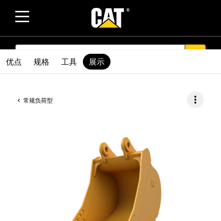
SEARCH
search
优点
规格
工具
展示
more_vert
常规负荷型