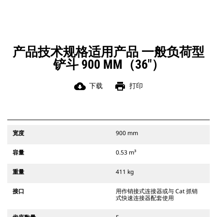
凭借始终处于操作员视线内的连接器
辅助闩锁所提供的听觉和视觉提示，
可以确保稳固地连接附件。
Cat 抓销式快速连接器与 311-352 履
带式挖掘机和所有轮式挖掘机兼容。
产品技术规格适用产品 一般负荷型
此外，还提供挖沟宽度连接器。
铲斗 900 MM（36"）
与 CW 专用连接器系统兼容的附件采
用固定式快速连接器铰接件。 CW 专
用连接器采用楔式锁定系统，确保始
cloud_download
print
下载
打印
终稳固地连接附件。
CW 专用连接器适用于所有履带式挖掘
机和轮式挖掘机。
宽度
900 mm
容量
0.53 m³
重量
411 kg
接口
用作销接式连接器或与 Cat 抓销
式快速连接器配套使用