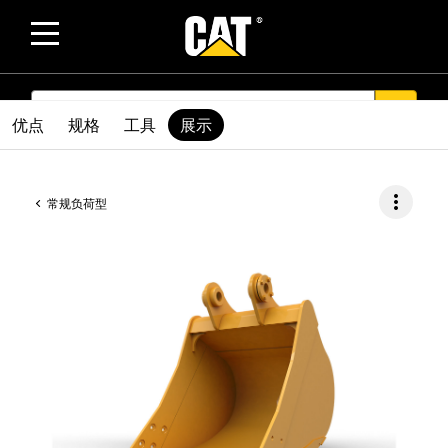
SEARCH
search
优点
规格
工具
展示
more_vert
常规负荷型