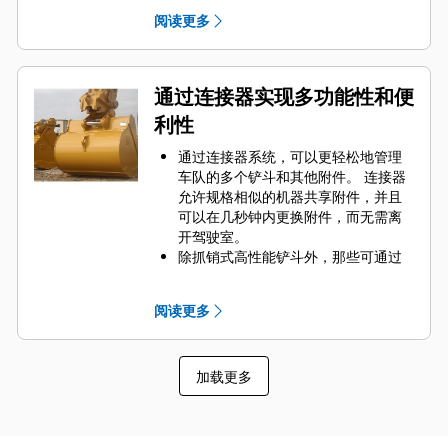
要的高磨损区域。 侧挡板保护器和侧
阅读更多
铲刀有助于保护铲斗中最常接触和穿
过物料的部件。
通过为您的铲斗和应用组合选择正确
的 GET 来降低维护成本。
通过连接器实现多功能性和便
铲斗齿尖提供多种选择，确保适合您
利性
的具体应用。 无论您需要获得平整的
挖掘底面还是挖掘坚硬、磨蚀性的物
通过连接器系统，可以更轻松地管理
料，总会有一款齿尖解决方案适合
车队的多个铲斗和其他附件。 连接器
您。
允许规格相似的机器共享附件，并且
可以在几秒钟内更换附件，而无需离
开驾驶室。
除抓销式高性能铲斗外，那些可通过
销直接连接到机器的铲斗也与 Cat
抓
®
销式快速连接器兼容。 抓销式高性能
阅读更多
铲斗配有一个可优化挖掘力的凹进
销，当与 Cat 抓销式快速连接器配套
使用时，可为铲斗提供更快的循环时
加载更多
间。
此外，Cat 抓销式快速连接器还允许操
作员反向连接铲斗，从而更容易地对
角部进行清理和挖方。