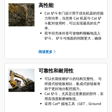
高性能
Cat 铲斗专门设计用于优化机器的挖掘
力和功率，当您将 Cat 机器与 Cat 铲
斗配对使用时，可以实现最高的生产
率。
双半径壳体外形可使物料顺畅地流入
铲斗。 铲斗与地面的间隙更大，确保
铲斗底部不会拖拽，因此降低了维护
成本。
阅读更多
油耗在挖掘过程中达到峰值。 Cat 铲
斗可以快速铲挖物料，提高了机器的
整体工作效率。
可在更短的时间内装载更多的物料。
可靠性和耐用性
对于每次装载，铲斗形状和侧挡板都
可将大部分物料保留在铲斗内。
可以长期依赖铲斗的结构完整性。 与
焊接式铰链板相比，集成式铰链板有
助于更好地分配挖掘力。
Cat 铲斗，尤其是过度磨损的部件，采
用高强度耐磨钢制造。
采用 Cat
掘地工具（GET，Ground
®
Engaging Tools）保护 Cat 铲斗最重