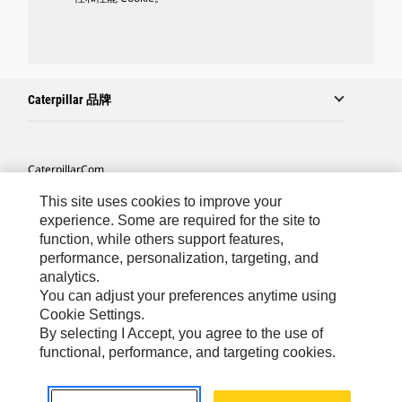
Caterpillar 品牌
Caterpillar.com
联系 Caterpillar
This site uses cookies to improve your
experience. Some are required for the site to
站点地图
function, while others support features,
performance, personalization, targeting, and
Cookie Settings
analytics.
法律
You can adjust your preferences anytime using
Cookie Settings.
隐私
By selecting I Accept, you agree to the use of
functional, performance, and targeting cookies.
Asia-Chinese
© 2026 Caterpillar. 保留所有权利.