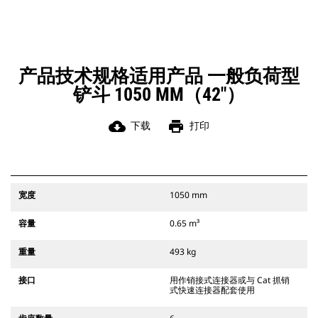
凭借始终处于操作员视线内的连接器
辅助闩锁所提供的听觉和视觉提示，
可以确保稳固地连接附件。
Cat 抓销式快速连接器与 311-352 履
带式挖掘机和所有轮式挖掘机兼容。
产品技术规格适用产品 一般负荷型
此外，还提供挖沟宽度连接器。
铲斗 1050 MM（42"）
与 CW 专用连接器系统兼容的附件采
用固定式快速连接器铰接件。 CW 专
用连接器采用楔式锁定系统，确保始
cloud_download
print
下载
打印
终稳固地连接附件。
CW 专用连接器适用于所有履带式挖掘
机和轮式挖掘机。
宽度
1050 mm
容量
0.65 m³
重量
493 kg
接口
用作销接式连接器或与 Cat 抓销
式快速连接器配套使用