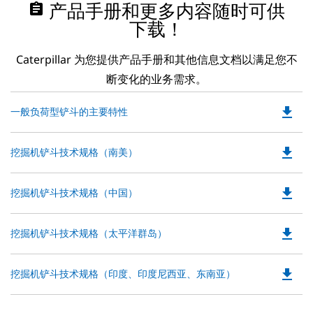
assignment
产品手册和更多内容随时可供
下载！
Caterpillar 为您提供产品手册和其他信息文档以满足您不
断变化的业务需求。
file_download
Do
一般负荷型铲斗的主要特性
P
O
file_download
Do
挖掘机铲斗技术规格（南美）
in
P
a
O
N
file_download
Do
挖掘机铲斗技术规格（中国）
in
Ta
P
a
O
N
file_download
Do
挖掘机铲斗技术规格（太平洋群岛）
in
Ta
P
a
O
N
file_download
Do
挖掘机铲斗技术规格（印度、印度尼西亚、东南亚）
in
Ta
P
a
O
N