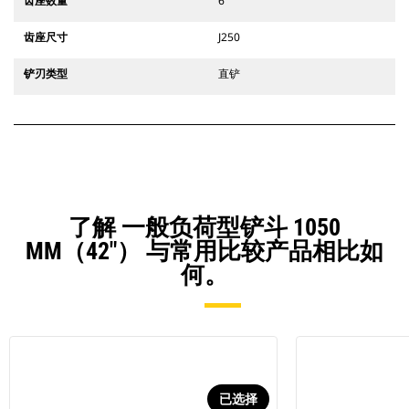
齿座数量
6
齿座尺寸
J250
铲刃类型
直铲
了解 一般负荷型铲斗 1050
MM（42"） 与常用比较产品相比如
何。
已选择