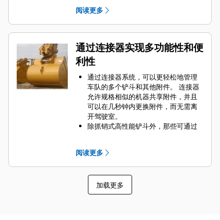
要的高磨损区域。 侧挡板保护器和侧
阅读更多
铲刀有助于保护铲斗中最常接触和穿
过物料的部件。
通过为您的铲斗和应用组合选择正确
的 GET 来降低维护成本。
通过连接器实现多功能性和便
铲斗齿尖提供多种选择，确保适合您
利性
的具体应用。 无论您需要获得平整的
挖掘底面还是挖掘坚硬、磨蚀性的物
通过连接器系统，可以更轻松地管理
料，总会有一款齿尖解决方案适合
车队的多个铲斗和其他附件。 连接器
您。
允许规格相似的机器共享附件，并且
可以在几秒钟内更换附件，而无需离
开驾驶室。
除抓销式高性能铲斗外，那些可通过
销直接连接到机器的铲斗也与 Cat
抓
®
销式快速连接器兼容。 抓销式高性能
阅读更多
铲斗配有一个可优化挖掘力的凹进
销，当与 Cat 抓销式快速连接器配套
使用时，可为铲斗提供更快的循环时
加载更多
间。
此外，Cat 抓销式快速连接器还允许操
作员反向连接铲斗，从而更容易地对
角部进行清理和挖方。