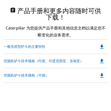
assignment
产品手册和更多内容随时可供
下载！
Caterpillar 为您提供产品手册和其他信息文档以满足您不
断变化的业务需求。
file_download
Do
一般负荷型铲斗的主要特性
P
O
file_download
Do
挖掘机铲斗技术规格（印度、印度尼西亚、东南亚）
in
P
a
O
N
file_download
Do
挖掘机铲斗技术规格（中国）
in
Ta
P
a
O
N
in
Ta
a
N
Ta