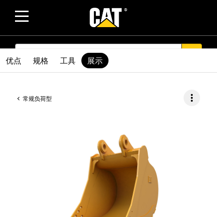
SEARCH
search
优点
规格
工具
展示
more_vert
常规负荷型