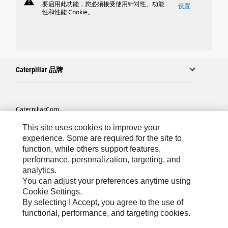
warning
要启用此功能，您必须接受使用针对性、功能
设置
性和性能 Cookie。
Caterpillar 品牌
Caterpillar.com
联系 Caterpillar
This site uses cookies to improve your
experience. Some are required for the site to
站点地图
function, while others support features,
performance, personalization, targeting, and
Cookie Settings
analytics.
法律
You can adjust your preferences anytime using
Cookie Settings.
隐私
By selecting I Accept, you agree to the use of
functional, performance, and targeting cookies.