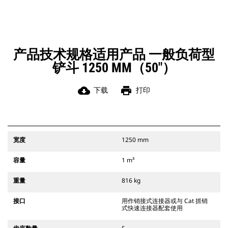
凭借始终处于操作员视线内的连接器
辅助闩锁所提供的听觉和视觉提示，
可以确保稳固地连接附件。
Cat 抓销式快速连接器与 311-352 履
带式挖掘机和所有轮式挖掘机兼容。
产品技术规格适用产品 一般负荷型
此外，还提供挖沟宽度连接器。
铲斗 1250 MM（50"）
与 CW 专用连接器系统兼容的附件采
用固定式快速连接器铰接件。 CW 专
用连接器采用楔式锁定系统，确保始
cloud_download
print
下载
打印
终稳固地连接附件。
CW 专用连接器适用于所有履带式挖掘
机和轮式挖掘机。
宽度
1250 mm
容量
1 m³
重量
816 kg
接口
用作销接式连接器或与 Cat 抓销
式快速连接器配套使用