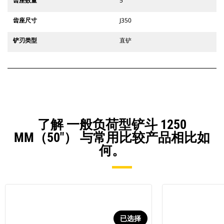
齿座数量
5
齿座尺寸
J350
铲刃类型
直铲
了解 一般负荷型铲斗 1250
MM（50"） 与常用比较产品相比如
何。
已选择