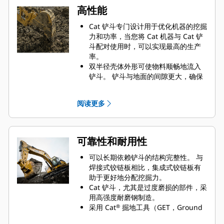
高性能
Cat 铲斗专门设计用于优化机器的挖掘
力和功率，当您将 Cat 机器与 Cat 铲
斗配对使用时，可以实现最高的生产
率。
双半径壳体外形可使物料顺畅地流入
铲斗。 铲斗与地面的间隙更大，确保
铲斗底部不会拖拽，因此降低了维护
成本。
阅读更多
油耗在挖掘过程中达到峰值。 Cat 铲
斗可以快速铲挖物料，提高了机器的
整体工作效率。
可在更短的时间内装载更多的物料。
可靠性和耐用性
对于每次装载，铲斗形状和侧挡板都
可将大部分物料保留在铲斗内。
可以长期依赖铲斗的结构完整性。 与
焊接式铰链板相比，集成式铰链板有
助于更好地分配挖掘力。
Cat 铲斗，尤其是过度磨损的部件，采
用高强度耐磨钢制造。
采用 Cat
掘地工具（GET，Ground
®
Engaging Tools）保护 Cat 铲斗最重