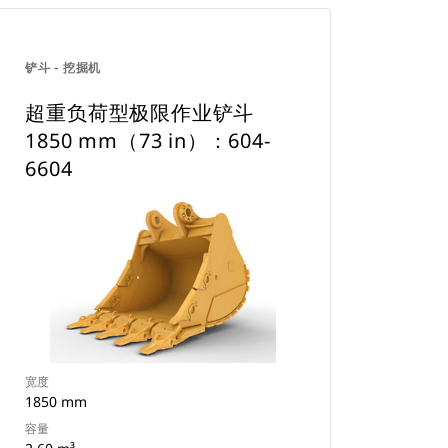
铲斗 - 挖掘机
超重负荷型极限作业铲斗
1850 mm（73 in）：604-
6604
宽度
1850 mm
容量