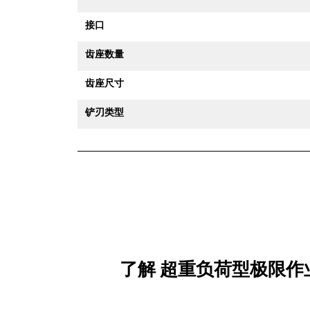
接口
齿座数量
齿座尺寸
铲刃类型
了解 超重负荷型极限作业铲斗