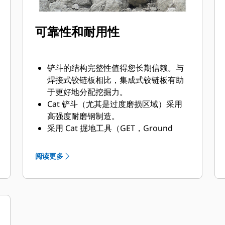
可靠性和耐用性
铲斗的结构完整性值得您长期信赖。与
焊接式铰链板相比，集成式铰链板有助
于更好地分配挖掘力。
Cat 铲斗（尤其是过度磨损区域）采用
高强度耐磨钢制造。
采用 Cat 掘地工具（GET，Ground
Engaging Tool）保护铲斗中与物料接
触最多的高磨损区域。
阅读更多
采用 Cat Advansys™ GET，提高严苛应
用的生产率、增强料堆穿透力，并且缩
短循环时间。
采用 Advansys 无锤式 GET 系统，以前
所未有的速度快速安装和拆卸齿尖。
采用 CapSure 固定装置，确保仅使用基