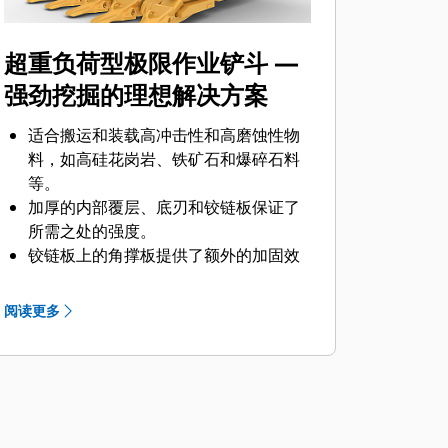
超重负荷型极限作业铲斗 —
强劲挖掘的理想解决方案
适合搬运和装载高冲击性和高磨蚀性物
料，如高硅花岗岩、铁矿石和爆碎石料
等。
加厚的内部覆层、底刃和铰链板保证了
所需之处的强度。
铰链板上的角撑板提供了额外的加固效
果和挖掘力分配作用。
采用加长加厚的底刃，增强了严苛应用
阅读更多
场合中的结构完整性。
借助底刃护罩，保护底刃免受磨损并延
长总体使用寿命。
侧挡板保护装置周围额外加固，可提高
铲斗作业稳定性。
采用附加的耐磨条，保护焊接部位并防