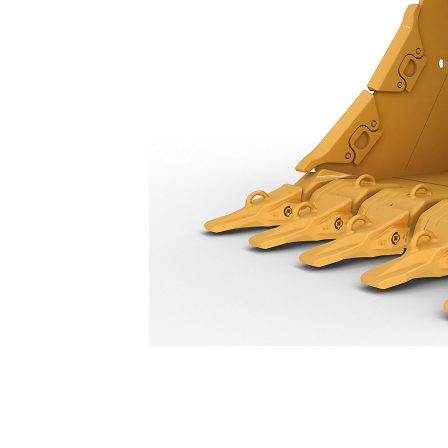
超重负荷型极限作业铲斗 2500 Mm（98 In）：590-1847
优
更改型号