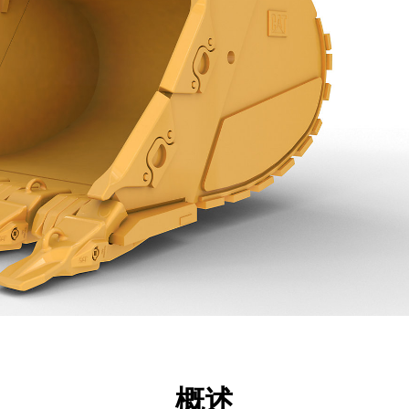
点
规格
工具
展示
概述