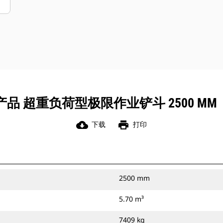
超重负荷型极限作业铲斗 2500 MM（98 
cloud_download
print
下载
打印
2500 mm
5.70 m³
7409 kg