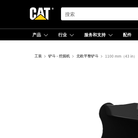
SEARCH
产品
行业
服务和支持
配件
工装
铲斗 - 挖掘机
北欧平整铲斗
1100 mm（43 in）