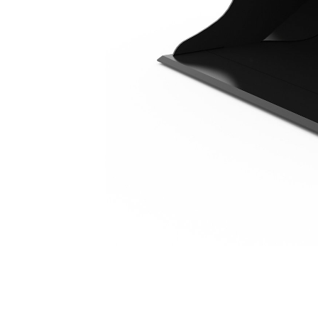
1100 Mm（43 In）
优
更改型号