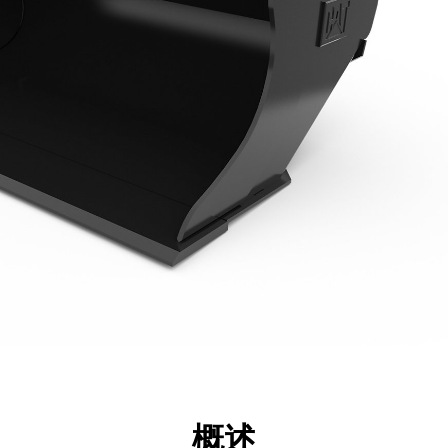
点
规格
工具
展示
概述