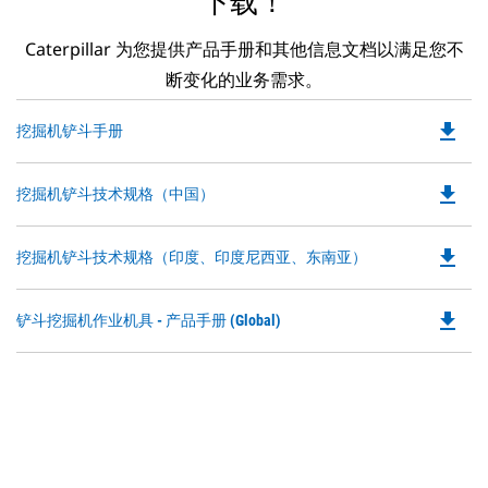
下载！
Caterpillar 为您提供产品手册和其他信息文档以满足您不
断变化的业务需求。
file_download
Do
挖掘机铲斗手册
P
O
file_download
Do
挖掘机铲斗技术规格（中国）
in
P
a
O
N
file_download
Do
挖掘机铲斗技术规格（印度、印度尼西亚、东南亚）
in
Ta
P
a
O
N
file_download
Do
铲斗挖掘机作业机具 - 产品手册 (Global)
in
Ta
P
a
O
N
in
Ta
a
N
Ta