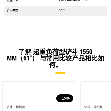
齿座尺寸
Cat® Advansys™ 130
铲刃类型
铲式
了解 超重负荷型铲斗 1550
MM（61"） 与常用比较产品相比如
何。
已选择
铲斗 - 挖掘机
铲斗 - 挖掘机