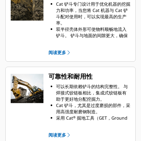
Cat 铲斗专门设计用于优化机器的挖掘
力和功率，当您将 Cat 机器与 Cat 铲
斗配对使用时，可以实现最高的生产
率。
双半径壳体外形可使物料顺畅地流入
铲斗。 铲斗与地面的间隙更大，确保
铲斗底部不会拖拽，因此降低了维护
成本。
阅读更多
油耗在挖掘过程中达到峰值。 Cat 铲
斗可以快速铲挖物料，提高了机器的
整体工作效率。
可在更短的时间内装载更多的物料。
可靠性和耐用性
对于每次装载，铲斗形状和侧挡板都
可将大部分物料保留在铲斗内。
可以长期依赖铲斗的结构完整性。 与
焊接式铰链板相比，集成式铰链板有
助于更好地分配挖掘力。
Cat 铲斗，尤其是过度磨损的部件，采
用高强度耐磨钢制造。
采用 Cat
掘地工具（GET，Ground
®
Engaging Tools）保护 Cat 铲斗最重
要的高磨损区域。 侧挡板保护器和侧
阅读更多
铲刀有助于保护铲斗中最常接触和穿