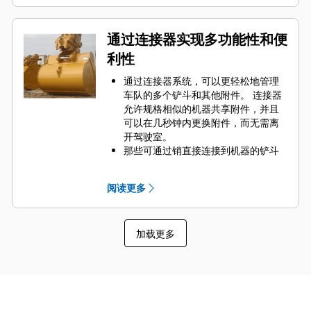
过物料的部件。
通过为您的铲斗和应用组合选择正确
的 GET 来降低维护成本。
通过连接器实现多功能性和便
铲斗齿尖提供多种选择，确保适合您
利性
的具体应用。 无论您需要获得平整的
挖掘底面还是挖掘坚硬、磨蚀性的物
通过连接器系统，可以更轻松地管理
料，总会有一款齿尖解决方案适合
车队的多个铲斗和其他附件。 连接器
您。
允许规格相似的机器共享附件，并且
可以在几秒钟内更换附件，而无需离
开驾驶室。
那些可通过销直接连接到机器的铲斗
也与 Cat
抓销式快速连接器兼容，但
®
不包括抓销式高性能铲斗。 抓销式高
阅读更多
性能铲斗配有一个可优化挖掘力的凹
进销，当与 Cat 抓销式快速连接器配
套使用时，可为铲斗提供更快的循环
加载更多
时间。
此外，Cat 抓销式快速连接器还允许操
作员反向连接铲斗，从而更容易地对
角部进行清理和挖方。
凭借始终处于操作员视线内的连接器
辅助闩锁所提供的听觉和视觉提示，