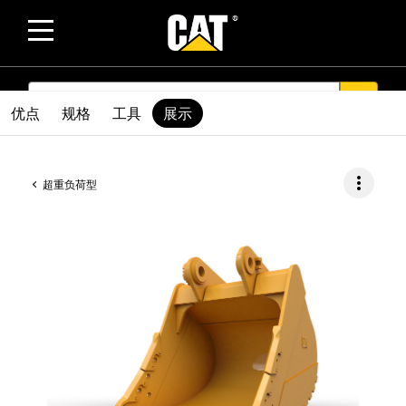
SEARCH
search
优点
规格
工具
展示
more_vert
超重负荷型