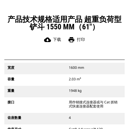
可以确保稳固地连接附件。
Cat 抓销式快速连接器与 311-352 履
带式挖掘机和所有轮式挖掘机兼容。
产品技术规格适用产品 超重负荷型
此外，还提供挖沟宽度连接器。
铲斗 1550 MM（61"）
与 CW 专用连接器系统兼容的附件采
用固定式快速连接器铰接件。 CW 专
用连接器采用楔式锁定系统，确保始
cloud_download
print
下载
打印
终稳固地连接附件。
CW 专用连接器适用于所有履带式挖掘
机和轮式挖掘机。
宽度
1600 mm
容量
2.03 m³
重量
1948 kg
接口
用作销接式连接器或与 Cat 抓销
式快速连接器配套使用
齿座数量
4