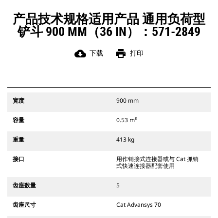
带式挖掘机和所有轮式挖掘机兼容。
此外还提供挖渠宽度连接器。
产品技术规格适用产品 通用负荷型
与 CW 专用连接器系统兼容的附件使
铲斗 900 MM（36 IN）：571-2849
用固定式快速连接器铰链。CW 专用连
接器具有楔形锁定系统，可确保附件
牢固。
cloud_download
print
下载
打印
CW 专用连接器适用于所有履带式和轮
式挖掘机。
宽度
900 mm
容量
0.53 m³
重量
413 kg
接口
用作销接式连接器或与 Cat 抓销
式快速连接器配套使用
齿座数量
5
齿座尺寸
Cat Advansys 70