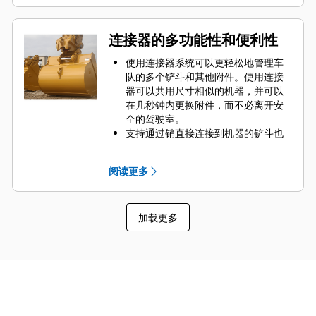
的几个部分。
通过为您的铲斗和应用组合选择合适
的 GET 来降低维护成本。
连接器的多功能性和便利性
铲斗齿尖提供多种选择，确保适合您
的具体应用需求。无论您是需要清
使用连接器系统可以更轻松地管理车
理、平整地面还是挖掘坚硬的磨蚀性
队的多个铲斗和其他附件。使用连接
物料，我们都可以提供相应的铲尖解
器可以共用尺寸相似的机器，并可以
决方案。
在几秒钟内更换附件，而不必离开安
全的驾驶室。
支持通过销直接连接到机器的铲斗也
与 Cat
抓销式快速连接器兼容，但不
®
包括抓销式高性能铲斗。抓销式高性
阅读更多
能铲斗具有凹形销，可增强挖掘力，
且与 Cat 抓销式快速连接器配合使用
时可缩短铲斗的循环时间。
加载更多
Cat 抓销式快速连接器还支持操作员以
反转位置提起铲斗，从而轻松清理和
清洁各个角落。
连接器辅助锁可发出声音信号和视觉
信号，确保附件牢固，并且始终在操
作员的视线范围内。
Cat 抓销式快速连接器与 311-352 履