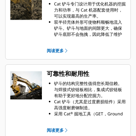
Cat 铲斗专门设计用于优化机器的挖掘
力和功率，与 Cat 机器配套使用时，
可以实现最高的生产率。
双半径壳体外形可使物料顺畅地流入
铲斗。铲斗与地面的间隙更大，确保
铲斗底部不会拖拽，因此降低了维护
成本。
在挖掘过程中实现最优油耗。Cat 铲斗
阅读更多
可以快速铲挖物料，提高了机器的整
体工作效率。
您可在更短的时间内装载更多的物
料。铲斗形状和侧挡板精心设计而
可靠性和耐用性
成，让您每次装载都可将大部分物料
保留在铲斗内。
铲斗的结构完整性值得您长期信赖。
与焊接式铰链板相比，集成式铰链板
有助于更好地分配挖掘力。
Cat 铲斗（尤其是过度磨损组件）采用
高强度耐磨钢制造。
采用 Cat
掘地工具（GET，Ground
®
Engaging Tool）保护铲斗最重要的高
磨损区域。侧杆保护装置和侧铲刀有
阅读更多
助于保持铲斗中接触和穿透物料最多