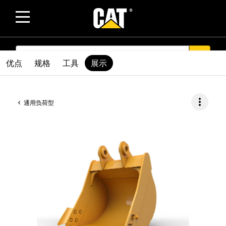
SEARCH
search
优点
规格
工具
展示
more_vert
通用负荷型