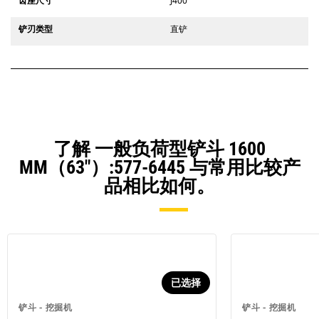
齿座尺寸
J400
铲刃类型
直铲
了解 一般负荷型铲斗 1600
MM（63"）:577-6445 与常用比较产
品相比如何。
已选择
铲斗 - 挖掘机
铲斗 - 挖掘机