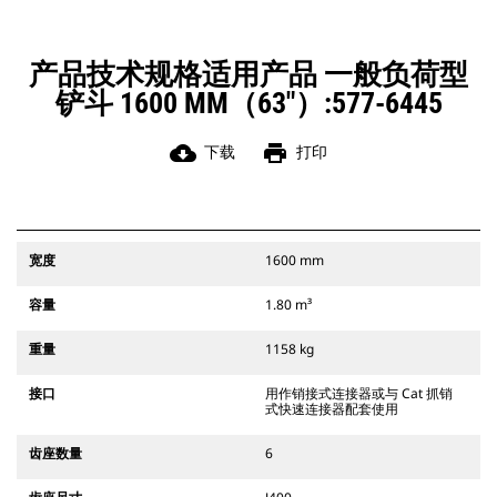
Cat 抓销式快速连接器与 311-352 履
带式挖掘机和所有轮式挖掘机兼容。
此外，还提供挖渠宽度连接器。
产品技术规格适用产品 一般负荷型
与 CW 专用连接器系统兼容的附件采
铲斗 1600 MM（63"）:577-6445
用固定式快速连接器铰接件。CW 专用
连接器采用楔式锁定系统，确保始终
稳固地连接附件。
cloud_download
print
下载
打印
CW 专用连接器适用于所有履带式挖掘
机和轮式挖掘机。
宽度
1600 mm
容量
1.80 m³
重量
1158 kg
接口
用作销接式连接器或与 Cat 抓销
式快速连接器配套使用
齿座数量
6