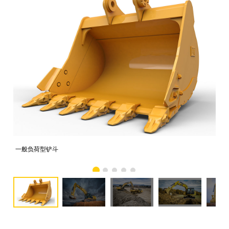
一般负荷型铲斗
配备