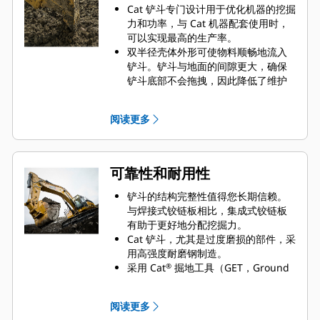
Cat 铲斗专门设计用于优化机器的挖掘
力和功率，与 Cat 机器配套使用时，
可以实现最高的生产率。
双半径壳体外形可使物料顺畅地流入
铲斗。铲斗与地面的间隙更大，确保
铲斗底部不会拖拽，因此降低了维护
成本。
在挖掘过程中实现最优油耗。Cat 铲斗
阅读更多
可以快速铲挖物料，提高了机器的整
体工作效率。
您可在更短的时间内装载更多的物
料。铲斗形状和侧挡板精心设计而
可靠性和耐用性
成，让您每次装载都可将大部分物料
保留在铲斗内。
铲斗的结构完整性值得您长期信赖。
与焊接式铰链板相比，集成式铰链板
有助于更好地分配挖掘力。
Cat 铲斗，尤其是过度磨损的部件，采
用高强度耐磨钢制造。
采用 Cat
掘地工具（GET，Ground
®
Engaging Tool）保护铲斗最重要的高
磨损区域。侧挡板保护器和侧铲刀有
阅读更多
助于保护铲斗中最常接触和穿过物料