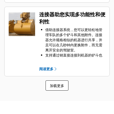
的部件。
通过为您的铲斗和应用组合选择合适
的 GET 来降低维护成本。
连接器助您实现多功能性和便
铲斗齿尖提供多种选择，确保适合您
利性
的具体应用。无论您需要获得平整的
挖掘底面还是挖掘坚硬的磨蚀性物
借助连接器系统，您可以更轻松地管
料，总有一款齿尖解决方案适合您。
理车队的多个铲斗和其他附件。连接
器允许规格相似的机器进行共享，并
且可以在几秒钟内更换附件，而无需
离开安全的驾驶室。
支持通过销直接连接到机器的铲斗也
与 Cat
抓销式快速连接器兼容，但不
®
包括抓销式高性能铲斗。抓销式高性
阅读更多
能铲斗配有可优化挖掘力的凹销，当
与 Cat 抓销式快速连接器配套使用
时，可加速铲斗工作循环。
加载更多
此外，Cat 抓销式快速连接器还允许操
作员反向连接铲斗，从而更容易地对
角部进行清理和挖方。
凭借始终处于操作员视线内的连接器
辅助闩锁所提供的听觉和视觉提示，
可以确保稳固地连接附件。