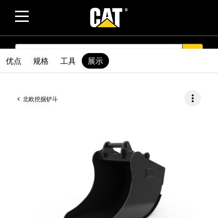
SEARCH
search
优点
规格
工具
展示
more_vert
北欧挖掘铲斗