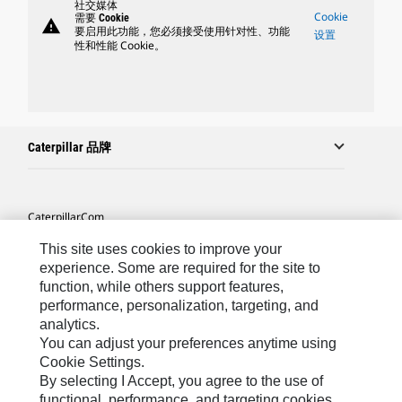
社交媒体
Cookie
需要 Cookie
warning
要启用此功能，您必须接受使用针对性、功能
设置
性和性能 Cookie。
Caterpillar 品牌
Caterpillar.com
联系 Caterpillar
This site uses cookies to improve your
experience. Some are required for the site to
站点地图
function, while others support features,
performance, personalization, targeting, and
Cookie Settings
analytics.
法律
You can adjust your preferences anytime using
Cookie Settings.
隐私
By selecting I Accept, you agree to the use of
functional, performance, and targeting cookies.