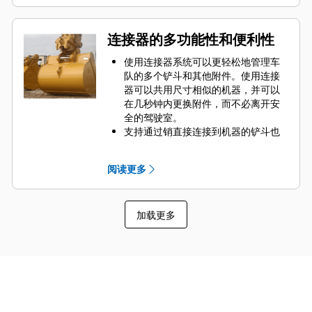
苛应用的生产率、增强料堆穿透力，
并且缩短循环时间
采用 Advansys 无锤式 GET 系统，以
连接器的多功能性和便利性
前所未有的速度快速安装和拆卸齿尖
采用 CapSure 固定装置，确保仅使用
使用连接器系统可以更轻松地管理车
基本的手持工具即可牢固安装齿尖和
队的多个铲斗和其他附件。使用连接
齿座
器可以共用尺寸相似的机器，并可以
通过为您的铲斗和应用组合选择合适
在几秒钟内更换附件，而不必离开安
的 GET 来降低维护成本。铲斗齿尖提
全的驾驶室。
供多种选择，确保适合您的具体应用
支持通过销直接连接到机器的铲斗也
需求。
与 Cat
抓销式快速连接器兼容，但不
®
包括抓销式高性能铲斗。抓销式高性
阅读更多
能铲斗具有凹形销，可增强挖掘力，
且与 Cat 抓销式快速连接器配合使用
时可缩短铲斗的循环时间。
加载更多
Cat 抓销式快速连接器还支持操作员以
反转位置提起铲斗，从而轻松清理和
清洁各个角落。
连接器辅助锁可发出声音信号和视觉
信号，确保附件牢固，并且始终在操
作员的视线范围内。
Cat 抓销式快速连接器与 311-352 履