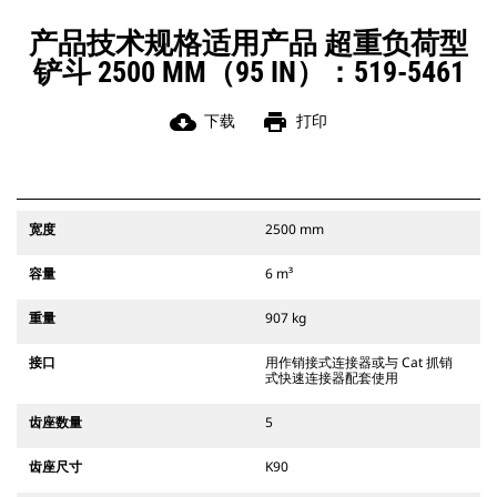
带式挖掘机和所有轮式挖掘机兼容。
此外还提供挖渠宽度连接器。
产品技术规格适用产品 超重负荷型
与 CW 专用连接器系统兼容的附件使
铲斗 2500 MM（95 IN）：519-5461
用固定式快速连接器铰链。CW 专用连
接器具有楔形锁定系统，可确保附件
牢固。
cloud_download
print
下载
打印
CW 专用连接器适用于所有履带式和轮
式挖掘机。
宽度
2500 mm
容量
6 m³
重量
907 kg
接口
用作销接式连接器或与 Cat 抓销
式快速连接器配套使用
齿座数量
5
齿座尺寸
K90