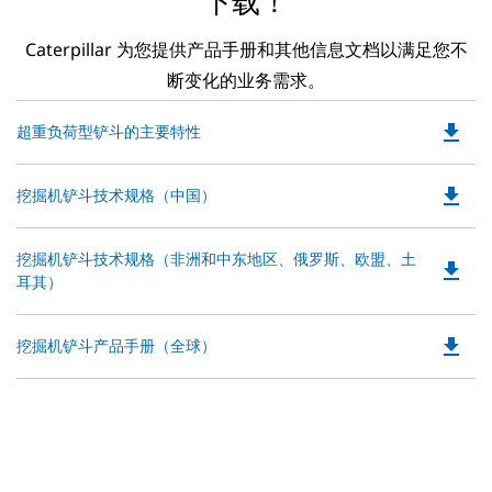
下载！
Caterpillar 为您提供产品手册和其他信息文档以满足您不
断变化的业务需求。
file_download
Do
超重负荷型铲斗的主要特性
P
O
file_download
Do
挖掘机铲斗技术规格（中国）
in
P
a
O
N
Do
挖掘机铲斗技术规格（非洲和中东地区、俄罗斯、欧盟、土
in
file_download
Ta
P
耳其）
a
O
N
in
Ta
file_download
Do
挖掘机铲斗产品手册（全球）
a
P
N
O
Ta
in
a
N
Ta