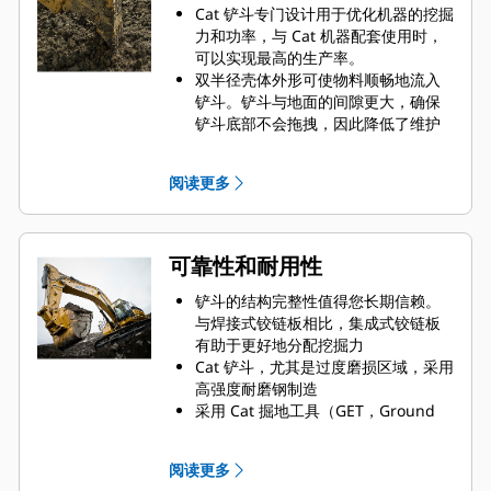
Cat 铲斗专门设计用于优化机器的挖掘
力和功率，与 Cat 机器配套使用时，
可以实现最高的生产率。
双半径壳体外形可使物料顺畅地流入
铲斗。铲斗与地面的间隙更大，确保
铲斗底部不会拖拽，因此降低了维护
成本。
在挖掘过程中实现最优油耗。Cat 铲斗
阅读更多
可以快速铲挖物料，提高了机器的整
体工作效率。
您可在更短的时间内装载更多的物
料。铲斗形状和侧挡板精心设计而
可靠性和耐用性
成，让您每次装载都可将大部分物料
保留在铲斗内。
铲斗的结构完整性值得您长期信赖。
与焊接式铰链板相比，集成式铰链板
有助于更好地分配挖掘力
Cat 铲斗，尤其是过度磨损区域，采用
高强度耐磨钢制造
采用 Cat 掘地工具（GET，Ground
Engaging Tool）保护铲斗中与物料接
触最多的高磨损区域。
阅读更多
采用 Cat
Advansys
GET，提高严
®
™