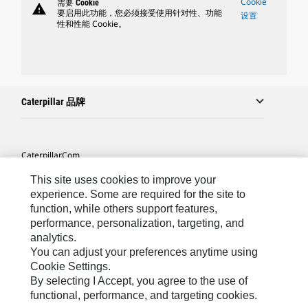
Cookie
需要 Cookie
warning
要启用此功能，您必须接受使用针对性、功能
设置
性和性能 Cookie。
Caterpillar 品牌
Caterpillar.com
联系 Caterpillar
This site uses cookies to improve your
experience. Some are required for the site to
站点地图
function, while others support features,
performance, personalization, targeting, and
Cookie Settings
analytics.
法律
You can adjust your preferences anytime using
Cookie Settings.
隐私
By selecting I Accept, you agree to the use of
functional, performance, and targeting cookies.