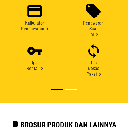
Kalkulator
Penawaran
Pembayaran
Saat
Ini
Opsi
Opsi
Rental
Bekas
Pakai
assignment
BROSUR PRODUK DAN LAINNYA