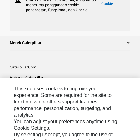
warning
Cookie
menerima penggunaan cookie
penargetan, fungsional, dan kinerja.
Merek Caterpillar
Caterpillar.com
Hubungi Caterpillar
Preferensi Pemasaran Saya
This site uses cookies to improve your
experience. Some are required for the site to
Peta Situs
function, while others support features,
performance, personalization, targeting, and
Cookie Settings
analytics.
Hukum
You can adjust your preferences anytime using
Cookie Settings.
Privasi
By selecting I Accept, you agree to the use of