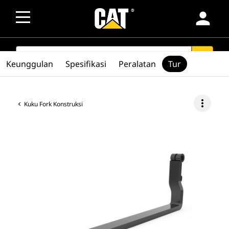
person
SEARCH
search
Keunggulan
Spesifikasi
Peralatan
Tur
more_vert
Kuku Fork Konstruksi