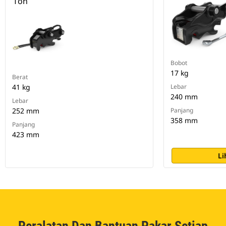
Ton
Bobot
17 kg
Berat
41 kg
Lebar
240 mm
Lebar
252 mm
Panjang
358 mm
Panjang
423 mm
Li