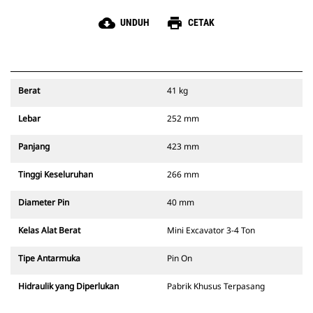
cloud_download
print
UNDUH
CETAK
Berat
41 kg
Lebar
252 mm
Panjang
423 mm
Tinggi Keseluruhan
266 mm
Diameter Pin
40 mm
Kelas Alat Berat
Mini Excavator 3-4 Ton
Tipe Antarmuka
Pin On
Hidraulik yang Diperlukan
Pabrik Khusus Terpasang