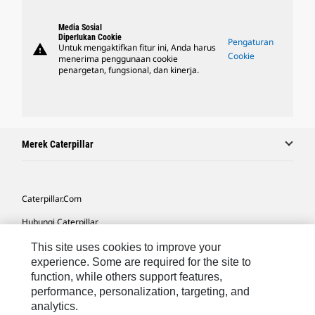
Media Sosial
Diperlukan Cookie
Pengaturan
warning
Untuk mengaktifkan fitur ini, Anda harus
Cookie
menerima penggunaan cookie
penargetan, fungsional, dan kinerja.
Merek Caterpillar
Caterpillar.com
Hubungi Caterpillar
Preferensi Pemasaran Saya
This site uses cookies to improve your
experience. Some are required for the site to
Peta Situs
function, while others support features,
performance, personalization, targeting, and
Cookie Settings
analytics.
Hukum