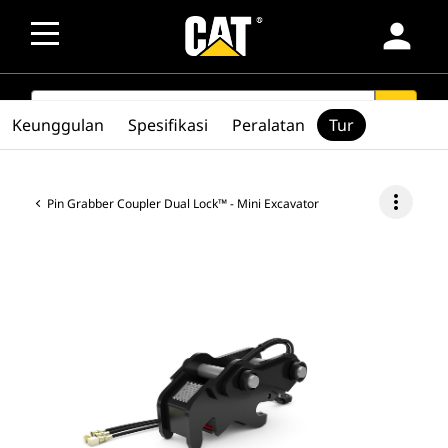
person
SEARCH
search
Keunggulan
Spesifikasi
Peralatan
Tur
more_vert
Pin Grabber Coupler Dual Lock™ - Mini Excavator