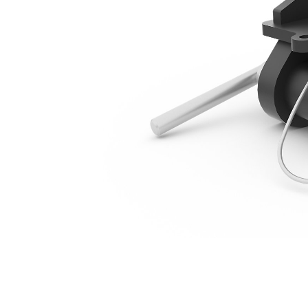
Mini Excavator 1 Ton
Keu
Ubah Model