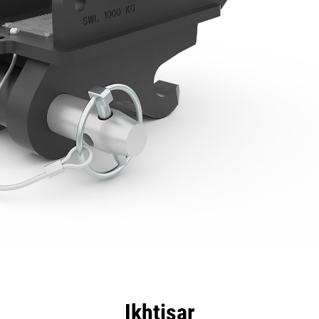
nggulan
Spesifikasi
Peralatan
Tur
Ikhtisar