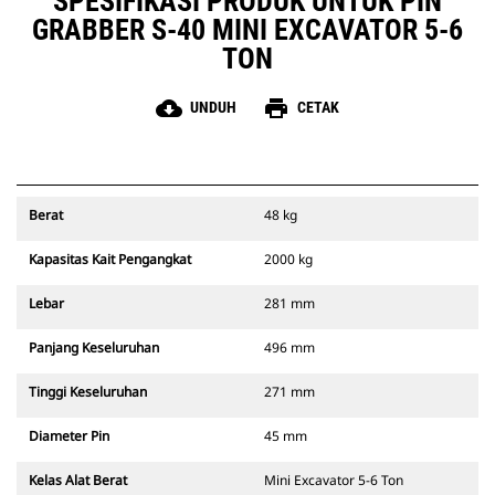
SPESIFIKASI PRODUK UNTUK PIN
GRABBER S-40 MINI EXCAVATOR 5-6
TON
cloud_download
print
UNDUH
CETAK
Berat
48 kg
Kapasitas Kait Pengangkat
2000 kg
Lebar
281 mm
Panjang Keseluruhan
496 mm
Tinggi Keseluruhan
271 mm
Diameter Pin
45 mm
Kelas Alat Berat
Mini Excavator 5-6 Ton