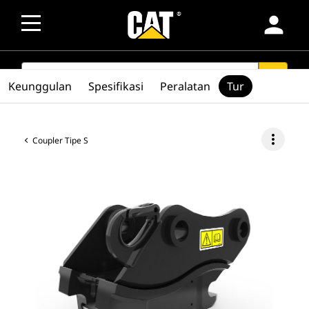
person
SEARCH
search
Keunggulan
Spesifikasi
Peralatan
Tur
more_vert
Coupler Tipe S