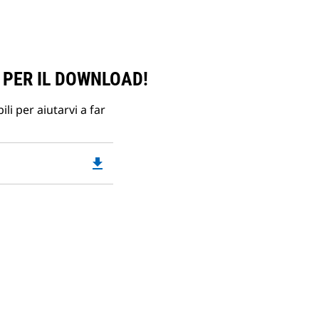
 PER IL DOWNLOAD!
li per aiutarvi a far
file_download
Downloadable
PDF
Opens
in
a
New
Tab