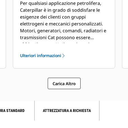
Per qualsiasi applicazione petrolifera,
Caterpillar è in grado di soddisfare le
esigenze dei clienti con gruppi
elettrogeni e meccanici personalizzati.
Motori, generatori, comandi, radiatori e
trasmissioni Cat possono essere
abbinati e progettati su misura in
collaborazione con un dealer Cat locale
Ulteriori informazioni
per creare soluzioni uniche. I pacchetti
personalizzati beneficiano di
un'assistenza globale e sono coperti da
una garanzia di un anno dalla messa in
Carica Altro
funzione.
URA STANDARD
ATTREZZATURA A RICHIESTA