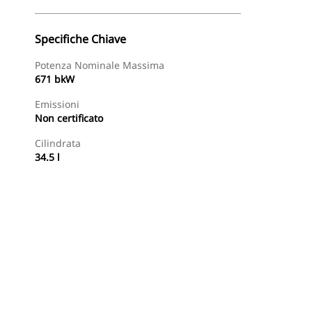
Specifiche Chiave
Potenza Nominale Massima
671 bkW
Emissioni
Non certificato
Cilindrata
34.5 l
te
Trova Dealer
Richiedi Un Preventivo