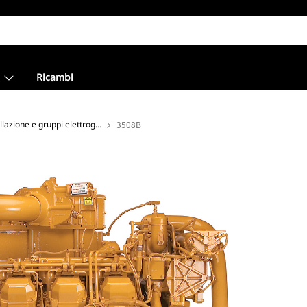
Ricambi
Motori da trivellazione e gruppi elettrogeni
3508B