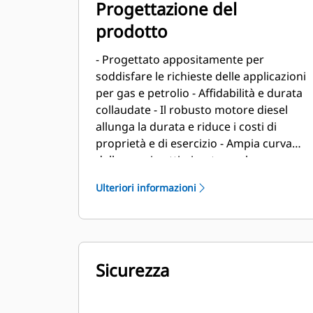
Progettazione del
prodotto
- Progettato appositamente per
soddisfare le richieste delle applicazioni
per gas e petrolio - Affidabilità e durata
collaudate - Il robusto motore diesel
allunga la durata e riduce i costi di
proprietà e di esercizio - Ampia curva
della coppia ottimizzata per le
applicazioni di comando meccanico del
Ulteriori informazioni
settore petrolifero - Densità di potenza
leader nel settore - Progettato per
operare in tutte le condizioni del
giacimento petrolifero, inclusi gli
ambienti ad alte temperature e ad
Sicurezza
altitudini elevate - Lunghi tempi di
revisione nelle applicazioni petrolifere - I
componenti principali del motore sono