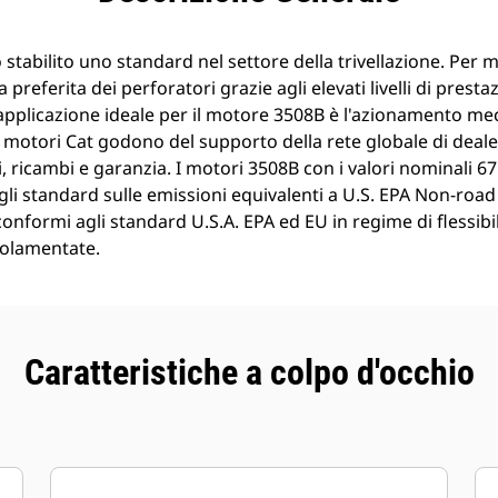
stabilito uno standard nel settore della trivellazione. Per m
preferita dei perforatori grazie agli elevati livelli di prestaz
L'applicazione ideale per il motore 3508B è l'azionamento m
. I motori Cat godono del supporto della rete globale di deale
zi, ricambi e garanzia. I motori 3508B con i valori nominali 
li standard sulle emissioni equivalenti a U.S. EPA Non-road 
onformi agli standard U.S.A. EPA ed EU in regime di flessibil
olamentate.
Caratteristiche a colpo d'occhio