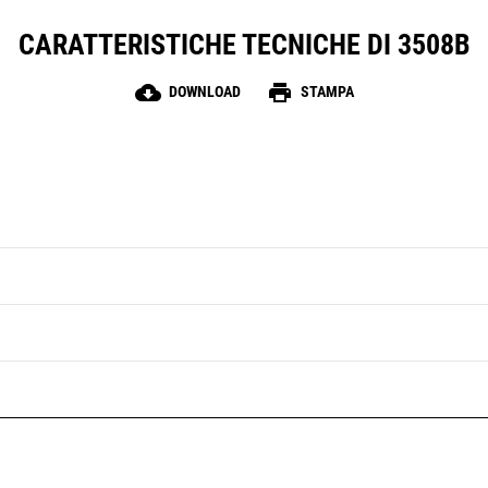
CARATTERISTICHE TECNICHE DI 3508B
cloud_download
print
DOWNLOAD
STAMPA