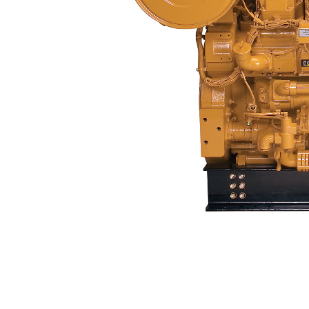
3508B
Van
Cambia modello