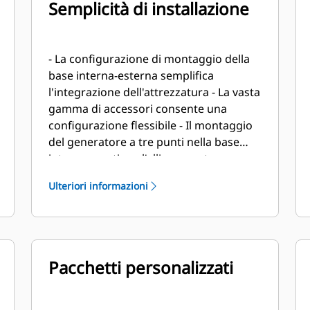
Semplicità di installazione
- La configurazione di montaggio della
base interna-esterna semplifica
l'integrazione dell'attrezzatura - La vasta
gamma di accessori consente una
configurazione flessibile - Il montaggio
del generatore a tre punti nella base
interna mantiene l'allineamento
impostato in fabbrica - Il punto di
Ulteriori informazioni
sollevamento singolo semplifica
l'installazione
Pacchetti personalizzati