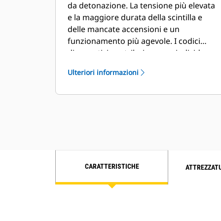
da detonazione. La tensione più elevata
e la maggiore durata della scintilla e
delle mancate accensioni e un
funzionamento più agevole. I codici
diagnostici contribuiscono a individuare
il cilindro e il componente in questione. I
Ulteriori informazioni
codici di manutenzione delle candele
consentono di identificare la condizione
delle candele
CARATTERISTICHE
ATTREZZAT