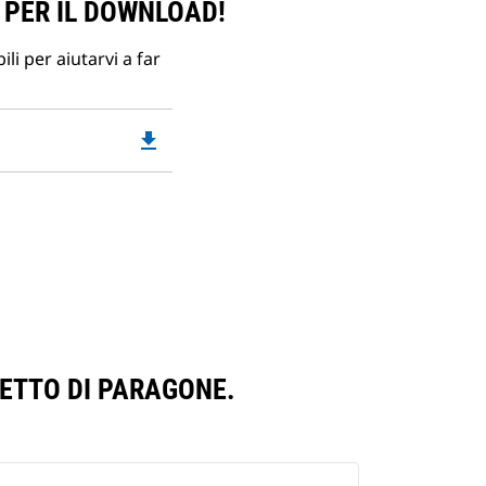
 PER IL DOWNLOAD!
li per aiutarvi a far
file_download
Downloadable
PDF
Opens
in
a
New
Tab
ETTO DI PARAGONE.