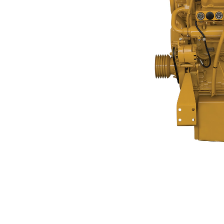
G3408C
Van
Cambia modello