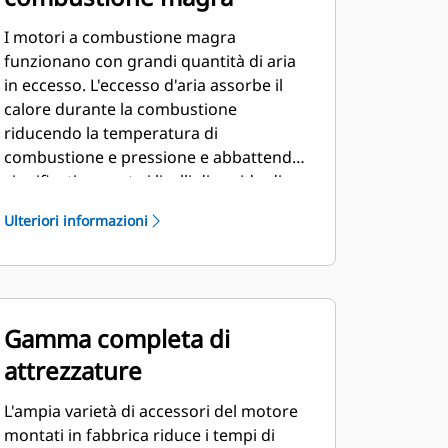
I motori a combustione magra
funzionano con grandi quantità di aria
in eccesso. L'eccesso d'aria assorbe il
calore durante la combustione
riducendo la temperatura di
combustione e pressione e abbattendo
significativamente i livelli di ossido di
azoto. Il modello a combustione magra
Ulteriori informazioni
assicura anche una maggiore durata dei
componenti e un eccellente consumo di
combustibile.
Gamma completa di
attrezzature
L'ampia varietà di accessori del motore
montati in fabbrica riduce i tempi di