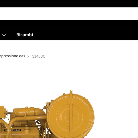
Ricambi
mpressione gas
G3408C