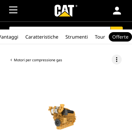
person
SEARCH
search
Vantaggi
Caratteristiche
Strumenti
Tour
Offerte
more_vert
Motori per compressione gas