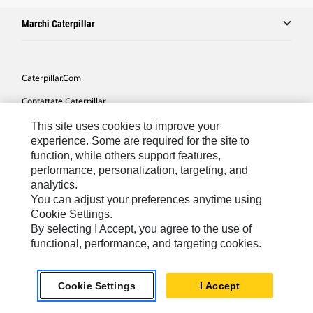
Marchi Caterpillar
Caterpillar.com
Contattate Caterpillar
Le Mie Preferenze Di Marketing
This site uses cookies to improve your
experience. Some are required for the site to
Mappa Del Sito
function, while others support features,
performance, personalization, targeting, and
Cookie Settings
analytics.
Informazioni Legali
You can adjust your preferences anytime using
Cookie Settings.
Tutela Della Privacy
By selecting I Accept, you agree to the use of
functional, performance, and targeting cookies.
Europe - Italian
© 2026 Caterpillar. Tutti i diritti riservati.
Cookie Settings
I Accept