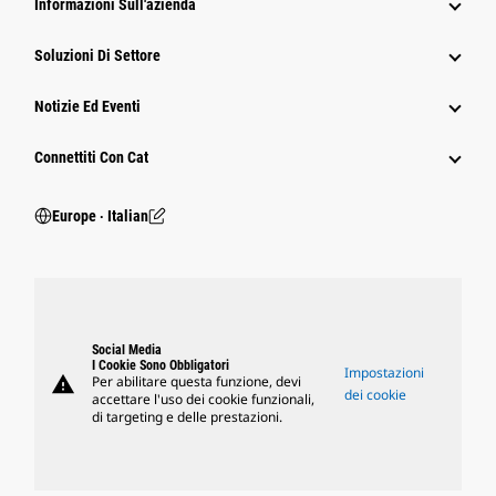
Informazioni Sull'azienda
Soluzioni Di Settore
Notizie Ed Eventi
Connettiti Con Cat
Europe ‧ Italian
Social Media
I Cookie Sono Obbligatori
Impostazioni
warning
Per abilitare questa funzione, devi
dei cookie
accettare l'uso dei cookie funzionali,
di targeting e delle prestazioni.