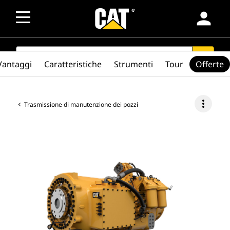
person
SEARCH
search
Vantaggi
Caratteristiche
Strumenti
Tour
Offerte
more_vert
Trasmissione di manutenzione dei pozzi