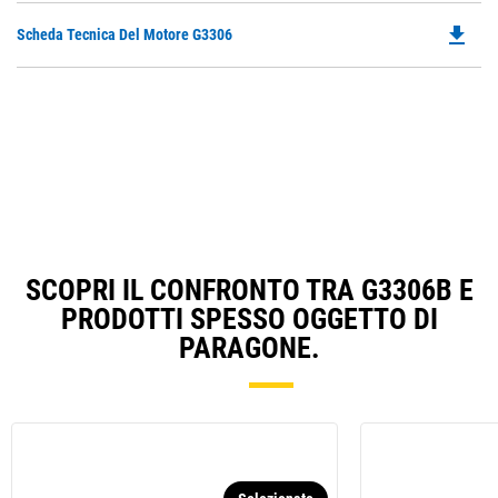
file_download
Do
Scheda Tecnica Del Motore G3306
P
O
in
a
N
Ta
SCOPRI IL CONFRONTO TRA G3306B E
PRODOTTI SPESSO OGGETTO DI
PARAGONE.