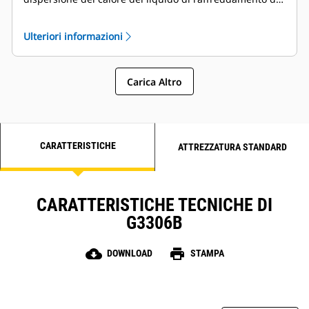
motore, dati sulle prestazioni, schemi di installazione,
schede tecniche e curve della pompa.
Ulteriori informazioni
Carica Altro
CARATTERISTICHE
ATTREZZATURA STANDARD
CARATTERISTICHE TECNICHE DI
G3306B
cloud_download
print
DOWNLOAD
STAMPA