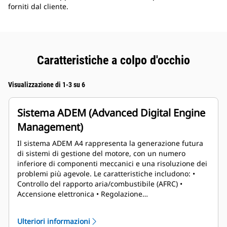
forniti dal cliente.
Caratteristiche a colpo d'occhio
Visualizzazione di 1-3 su 6
Sistema ADEM (Advanced Digital Engine
Management)
Il sistema ADEM A4 rappresenta la generazione futura
di sistemi di gestione del motore, con un numero
inferiore di componenti meccanici e una risoluzione dei
problemi più agevole. Le caratteristiche includono: •
Controllo del rapporto aria/combustibile (AFRC) •
Accensione elettronica • Regolazione
elettronica/controllo del regime • Logica di
avviamento/arresto • Protezione e monitoraggio del
Ulteriori informazioni
motore