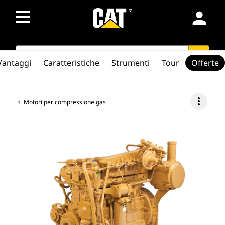
person
SEARCH
search
Vantaggi
Caratteristiche
Strumenti
Tour
Offerte
more_vert
Motori per compressione gas