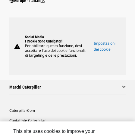
Europe ‧ Italian
Social Media
I Cookie Sono Obbligatori
Impostazioni
warning
Per abilitare questa funzione, devi
dei cookie
accettare l'uso dei cookie funzionali,
di targeting e delle prestazioni.
Marchi Caterpillar
Caterpillar.com
Contattate Caterpillar
Le Mie Preferenze Di Marketing
This site uses cookies to improve your