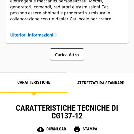
elettrogeni e meccanici personalizzati. Motori,
generatori, comandi, radiatori e trasmissioni Cat
possono essere abbinati e progettati su misura in
collaborazione con un dealer Cat locale per creare
soluzioni uniche. I pacchetti personalizzati beneficiano
di un'assistenza globale e sono coperti da una garanzia
Ulteriori informazioni
di un anno dalla messa in funzione.
Carica Altro
CARATTERISTICHE
ATTREZZATURA STANDARD
CARATTERISTICHE TECNICHE DI
CG137-12
cloud_download
print
DOWNLOAD
STAMPA