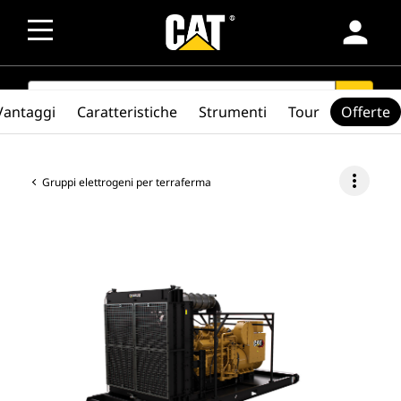
person
SEARCH
search
Vantaggi
Caratteristiche
Strumenti
Tour
Offerte
more_vert
Gruppi elettrogeni per terraferma