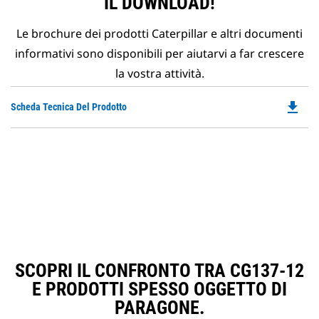
IL DOWNLOAD!
Le brochure dei prodotti Caterpillar e altri documenti
informativi sono disponibili per aiutarvi a far crescere
la vostra attività.
file_download
Do
Scheda Tecnica Del Prodotto
P
O
in
a
N
Ta
SCOPRI IL CONFRONTO TRA CG137-12
E PRODOTTI SPESSO OGGETTO DI
PARAGONE.