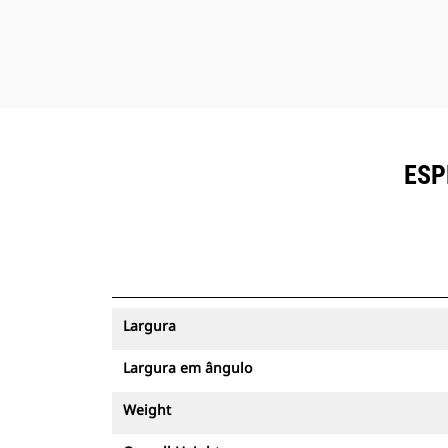
aparafusadas. Ambos os projetos de
plataforma reduzem as chances de
estriamento da superfície arada.
ESP
Largura
Largura em ângulo
Weight