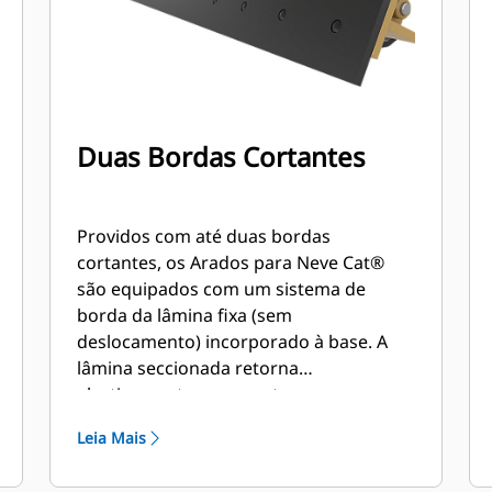
Duas Bordas Cortantes
Providos com até duas bordas
cortantes, os Arados para Neve Cat®
são equipados com um sistema de
borda da lâmina fixa (sem
deslocamento) incorporado à base. A
lâmina seccionada retorna
elasticamente ao encostar em
obstáculos que não são vistos,
Leia Mais
minimizando o risco de danos ao Arado
para Neve e à máquina.