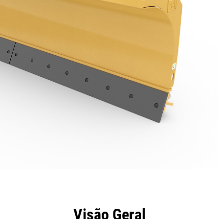
efícios
Especificações
Ferramentas
Galeria
Visão Geral