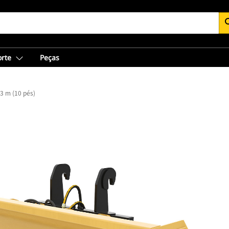
se
orte
Peças
3 m (10 pés)