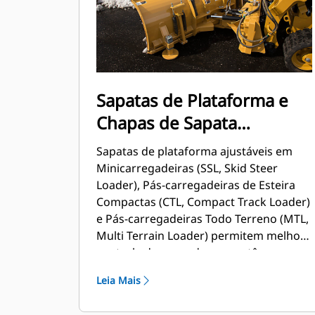
Sapatas de Plataforma e
Chapas de Sapata
Ajustáveis
Sapatas de plataforma ajustáveis em
Minicarregadeiras (SSL, Skid Steer
Loader), Pás-carregadeiras de Esteira
Compactas (CTL, Compact Track Loader)
e Pás-carregadeiras Todo Terreno (MTL,
Multi Terrain Loader) permitem melhor
controle do operador e mantêm a
profundidade da borda cortante
Leia Mais
constante. Os modelos maiores são
equipados com chapas de plataforma