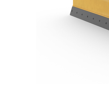
3 M (10 Pés)
Ben
Alterar Modelo