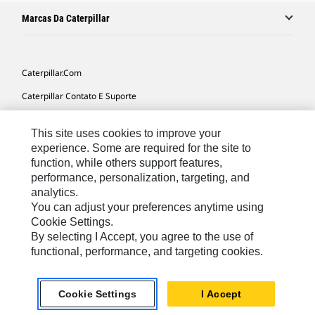
Marcas Da Caterpillar
Caterpillar.com
Caterpillar Contato E Suporte
Minhas Preferências De Marketing
This site uses cookies to improve your
Mapa Do Local
experience. Some are required for the site to
function, while others support features,
Cookie Settings
performance, personalization, targeting, and
Legal
analytics.
You can adjust your preferences anytime using
Privacidade
Cookie Settings.
By selecting I Accept, you agree to the use of
functional, performance, and targeting cookies.
South America -
© 2026 Caterpillar. Todos os direitos
Portuguese
reservados.
Cookie Settings
I Accept
chat_bubble
Chat