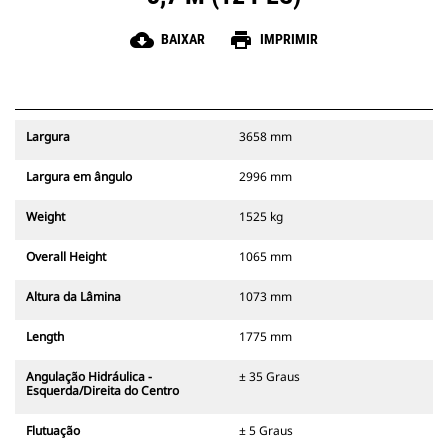
cloud_download
print
BAIXAR
IMPRIMIR
Largura
3658 mm
Largura em ângulo
2996 mm
Weight
1525 kg
Overall Height
1065 mm
Altura da Lâmina
1073 mm
Length
1775 mm
Angulação Hidráulica -
± 35 Graus
Esquerda/Direita do Centro
Flutuação
± 5 Graus