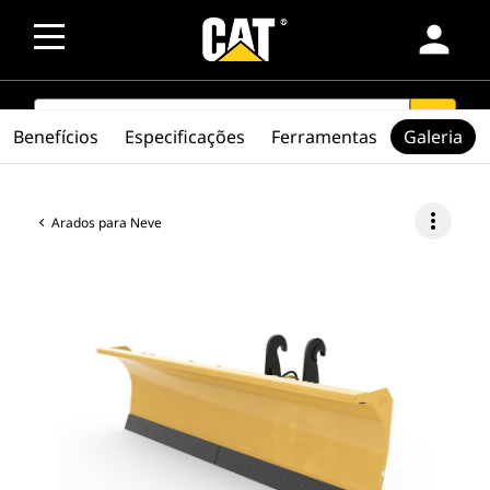
person
SEARCH
search
Benefícios
Especificações
Ferramentas
Galeria
more_vert
Arados para Neve