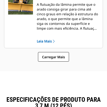
A flutuação da lâmina permite que o
arado consiga girar para cima até
cinco graus em relação à estrutura do
arado, o que permite que a lâmina
siga os contornos da superfície e
limpe com mais eficiência. A flutuação
é facilmente ajustável usando apenas
quatro parafusos na estrutura da
Leia Mais
ferramenta.
Carregar Mais
ESPECIFICAÇÕES DE PRODUTO PARA
3,7 M (12 PÉS)