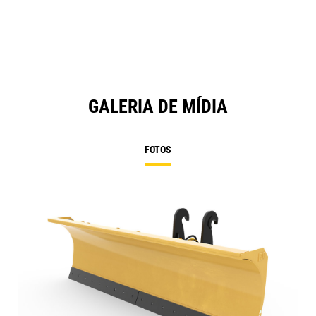
a
N
Ta
GALERIA DE MÍDIA
FOTOS