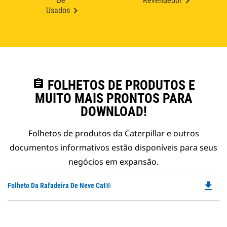
De
Revendedor
Usados
assignment
FOLHETOS DE PRODUTOS E
MUITO MAIS PRONTOS PARA
DOWNLOAD!
Folhetos de produtos da Caterpillar e outros
documentos informativos estão disponíveis para seus
negócios em expansão.
file_download
Do
Folheto Da Rafadeira De Neve Cat®
P
O
in