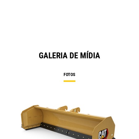
in
a
N
Ta
GALERIA DE MÍDIA
FOTOS