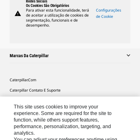
Redes Sociais
Os Cookies São Obrigatórios
Para ativar esta funcionalidade, terá
Configurações
warning
de aceitar a utilização de cookies de
de Cookie
segmentação, funcionais e de
desempenho.
Marcas Da Caterpillar
Caterpillar.com
Caterpillar Contato E Suporte
Minhas Preferências De Marketing
This site uses cookies to improve your
Mapa Do Local
experience. Some are required for the site to
function, while others support features,
Cookie Settings
performance, personalization, targeting, and
Legal
analytics.
You can adjust your preferences anytime using