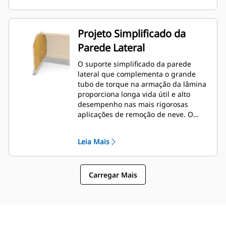
Projeto Simplificado da
Parede Lateral
O suporte simplificado da parede
lateral que complementa o grande
tubo de torque na armação da lâmina
proporciona longa vida útil e alto
desempenho nas mais rigorosas
aplicações de remoção de neve. O
suporte da caixa externa é projetado
para minimizar a retenção de neve na
Leia Mais
armação da lâmina, além de fornecer
excelente suporte para as seções de
empurrão externas.
Carregar Mais