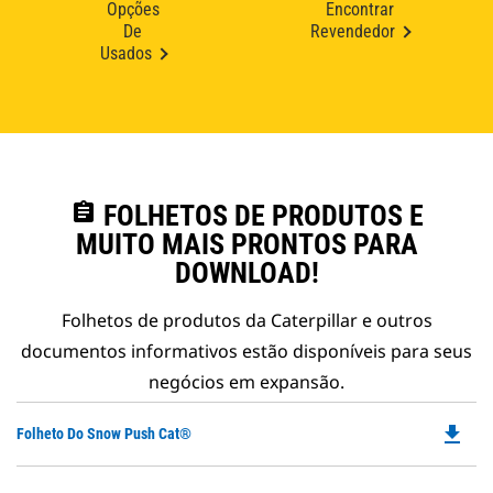
Opções
Encontrar
De
Revendedor
Usados
assignment
FOLHETOS DE PRODUTOS E
MUITO MAIS PRONTOS PARA
DOWNLOAD!
Folhetos de produtos da Caterpillar e outros
documentos informativos estão disponíveis para seus
negócios em expansão.
file_download
Do
Folheto Do Snow Push Cat®
P
O