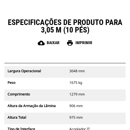
ESPECIFICAÇÕES DE PRODUTO PARA
3,05 M (10 PÉS)
cloud_download
print
BAIXAR
IMPRIMIR
Largura Operacional
3048 mm
Peso
1675 kg
Comprimento
1279 mm
Altura da Armação da Lâmina
906 mm
Altura Total
975 mm
Tipo de Interface
Acoplador IT