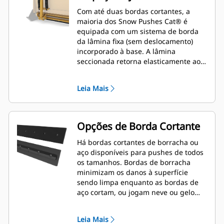
Com até duas bordas cortantes, a
maioria dos Snow Pushes Cat® é
equipada com um sistema de borda
da lâmina fixa (sem deslocamento)
incorporado à base. A lâmina
seccionada retorna elasticamente ao
encostar em obstáculos que não são
vistos, minimizando o risco de danos
Leia Mais
ao Snow Push e à máquina. Uma
opção de borda cortante sem
borracha está disponível em
tamanhos de 2,6 m (8 pés), 3,2 m (10
Opções de Borda Cortante
pés) e 3,8 m (12 pés) que se ajustam a
todos os modelos que utilizam um
Há bordas cortantes de borracha ou
Acoplador de Minicarregadeira.
aço disponíveis para pushes de todos
os tamanhos. Bordas de borracha
minimizam os danos à superfície
sendo limpa enquanto as bordas de
aço cortam, ou jogam neve ou gelo
compactados.
Leia Mais