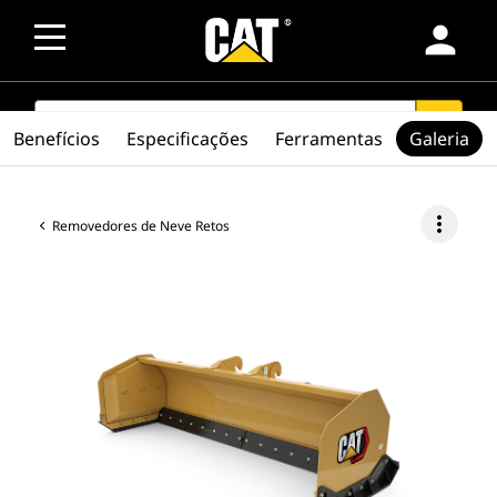
person
SEARCH
search
Benefícios
Especificações
Ferramentas
Galeria
more_vert
Removedores de Neve Retos