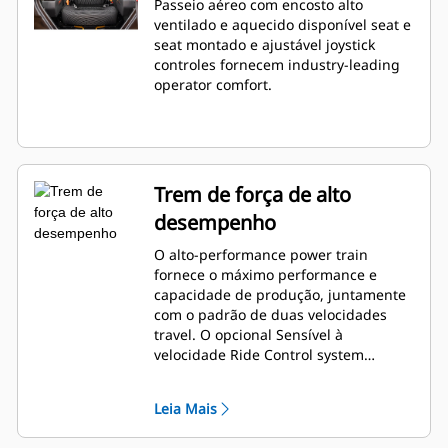
com encosto alto aquecido
Passeio aéreo com encosto alto
e ventilado disponível
ventilado e aquecido disponível seat e
seat montado e ajustável joystick
controles fornecem industry-leading
operator comfort.
Trem de força de alto
desempenho
O alto-performance power train
fornece o máximo performance e
capacidade de produção, juntamente
com o padrão de duas velocidades
travel. O opcional Sensível à
velocidade Ride Control system
melhora a retenção de material e
operator comfort quando estiver
Leia Mais
trabalhando com terrain.