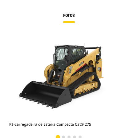
FOTOS
Pá-carregadeira de Esteira Compacta Cat® 275
Pá-