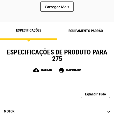
Carregar Mais
ESPECIFICAÇÕES
EQUIPAMENTO PADRÃO
ESPECIFICAÇÕES DE PRODUTO PARA
275
cloud_download
print
BAIXAR
IMPRIMIR
Expandir Tudo
MOTOR