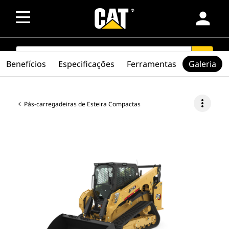
person
SEARCH
search
Benefícios
Especificações
Ferramentas
Galeria
more_vert
Pás-carregadeiras de Esteira Compactas