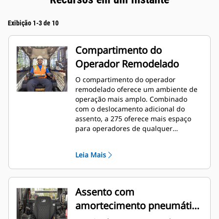
Exibição 1-3 de 10
Compartimento do
Operador Remodelado
O compartimento do operador
remodelado oferece um ambiente de
operação mais amplo. Combinado
com o deslocamento adicional do
assento, a 275 oferece mais espaço
para operadores de qualquer
tamanho. A cabine opcional de peça
única, selada e pressurizada oferece
Leia Mais
um espaço de trabalho limpo e
silencioso, com excelente distribuição
de ar pelas aberturas de ventilação
posicionadas de maneira ideal em
Assento com
toda a cabine.
amortecimento pneumático