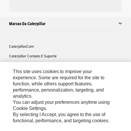
Marcas Da Caterpillar
Caterpillar.com
Caterpillar Contato E Suporte
Minhas Preferências De Marketing
This site uses cookies to improve your
Mapa Do Local
experience. Some are required for the site to
function, while others support features,
Cookie Settings
performance, personalization, targeting, and
Legal
analytics.
You can adjust your preferences anytime using
Privacidade
Cookie Settings.
By selecting I Accept, you agree to the use of
functional, performance, and targeting cookies.
South America -
© 2026 Caterpillar. Todos os direitos