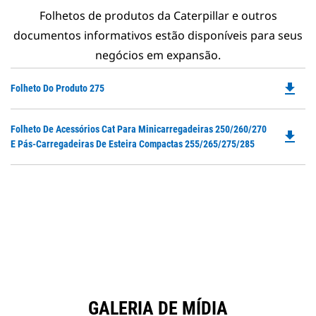
Folhetos de produtos da Caterpillar e outros
documentos informativos estão disponíveis para seus
negócios em expansão.
file_download
Do
Folheto Do Produto 275
P
O
Do
Folheto De Acessórios Cat Para Minicarregadeiras 250/260/270
in
file_download
P
E Pás-Carregadeiras De Esteira Compactas 255/265/275/285
a
O
N
in
Ta
a
N
Ta
GALERIA DE MÍDIA