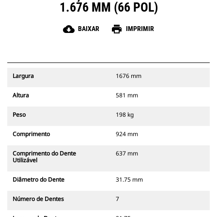
1.676 MM (66 POL)
cloud_download
print
BAIXAR
IMPRIMIR
Largura
1676 mm
Altura
581 mm
Peso
198 kg
Comprimento
924 mm
Comprimento do Dente
637 mm
Utilizável
Diâmetro do Dente
31.75 mm
Número de Dentes
7