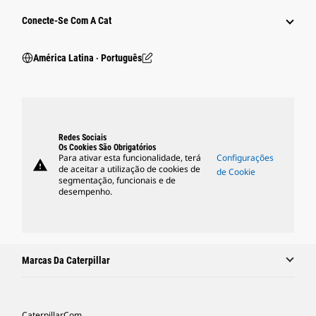
Conecte-Se Com A Cat
América Latina ‧ Português
Redes Sociais
Os Cookies São Obrigatórios
Para ativar esta funcionalidade, terá
Configurações
warning
de aceitar a utilização de cookies de
de Cookie
segmentação, funcionais e de
desempenho.
Marcas Da Caterpillar
Caterpillar.com