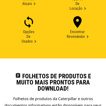
Atuais
De
Locação
Opções
Encontrar
De
Revendedor
Usados
assignment
FOLHETOS DE PRODUTOS E
MUITO MAIS PRONTOS PARA
DOWNLOAD!
Folhetos de produtos da Caterpillar e outros
documentos informativos estão disponíveis para seus