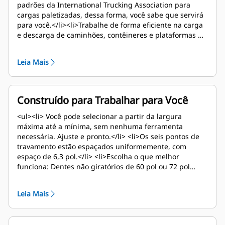
padrões da International Trucking Association para
cargas paletizadas, dessa forma, você sabe que servirá
para você.</li><li>Trabalhe de forma eficiente na carga
e descarga de caminhões, contêineres e plataformas de
carregamento.</li><li>Classificado para as capacidades
padrão da ITA.</li></ul>
Leia Mais
Construído para Trabalhar para Você
<ul><li> Você pode selecionar a partir da largura
máxima até a mínima, sem nenhuma ferramenta
necessária. Ajuste e pronto.</li> <li>Os seis pontos de
travamento estão espaçados uniformemente, com
espaço de 6,3 pol.</li> <li>Escolha o que melhor
funciona: Dentes não giratórios de 60 pol ou 72 pol
estão disponíveis para atender às cargas típicas.</li>
<li>Compatível com qualquer pá-carregadeira com um
Leia Mais
acoplador Fusion - prenda-o quando necessário. Solte-o
quando não precisar.</li></ul>