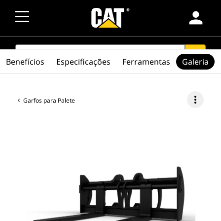
person
SEARCH
search
Benefícios
Especificações
Ferramentas
Galeria
more_vert
Garfos para Palete