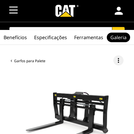
person
SEARCH
search
Benefícios
Especificações
Ferramentas
Galeria
more_vert
Garfos para Palete