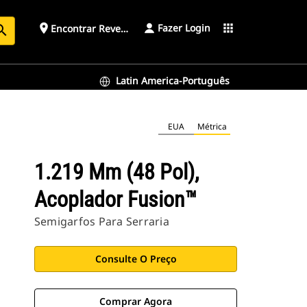
Fazer Login
place
apps
Encontrar Revendedor
arch
Latin America-Português
EUA
Métrica
1.219 Mm (48 Pol),
Acoplador Fusion™
Semigarfos Para Serraria
Consulte O Preço
Comprar Agora