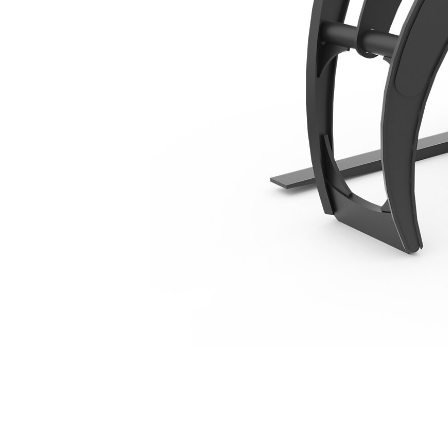
1.219 Mm (48 Pol), Acoplador Fusion™
Ben
Alterar Modelo