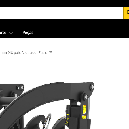
se
orte
Peças
 mm (48 pol), Acoplador Fusion™