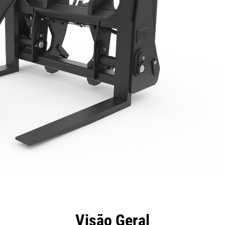
efícios
Especificações
Ferramentas
Galeria
Visão Geral