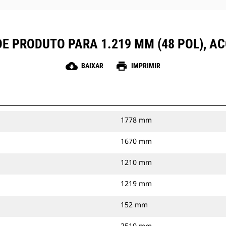
DE PRODUTO PARA 1.219 MM (48 POL), A
cloud_download
print
BAIXAR
IMPRIMIR
1778 mm
1670 mm
1210 mm
1219 mm
152 mm
2510 mm