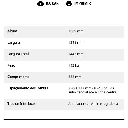
cloud_download
print
BAIXAR
IMPRIMIR
Altura
1009 mm
Largura
1348 mm
Largura Total
1442 mm
Peso
192 kg
Comprimento
333 mm
Espaçamento dos Dentes
250-1.172 mm (10-46 pol) da
linha central até a linha central
Tipo de Interface
Acoplador da Minicarregadeira