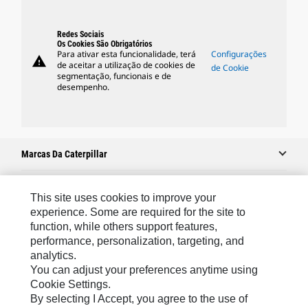
Redes Sociais
Os Cookies São Obrigatórios
Para ativar esta funcionalidade, terá
Configurações
warning
de aceitar a utilização de cookies de
de Cookie
segmentação, funcionais e de
desempenho.
Marcas Da Caterpillar
This site uses cookies to improve your
Caterpillar.com
experience. Some are required for the site to
function, while others support features,
Caterpillar Contato E Suporte
performance, personalization, targeting, and
Minhas Preferências De Marketing
analytics.
You can adjust your preferences anytime using
Mapa Do Local
Cookie Settings.
Cookie Settings
By selecting I Accept, you agree to the use of