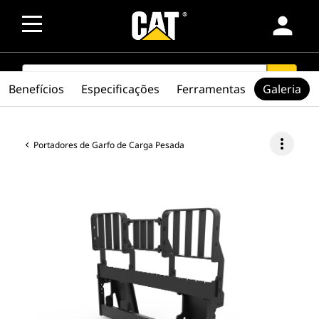
person
SEARCH
search
Benefícios
Especificações
Ferramentas
Galeria
more_vert
Portadores de Garfo de Carga Pesada