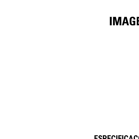
Fusion™ De 1.524 Mm (60 Pol)
Esp
Alterar Modelo
ESPECIFICAÇ