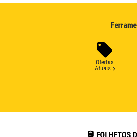
Ferrame
Ofertas
Atuais
assignment
FOLHETOS D