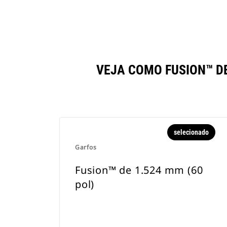
VEJA COMO FUSION™ D
selecionado
Garfos
Fusion™ de 1.524 mm (60
pol)