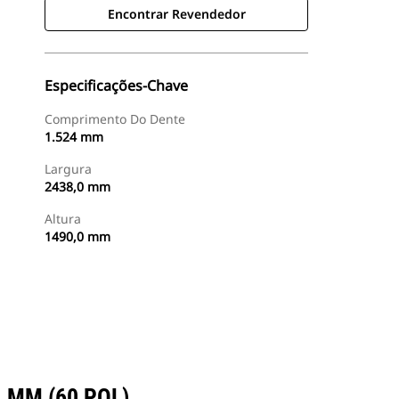
Encontrar Revendedor
Especificações-Chave
Comprimento Do Dente
1.524 mm
Largura
2438,0 mm
Altura
1490,0 mm
Encontrar Revendedor
Consulte O Preço
 MM (60 POL)