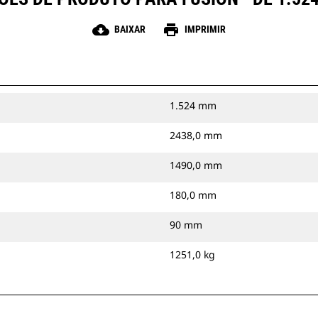
cloud_download
print
BAIXAR
IMPRIMIR
1.524 mm
2438,0 mm
1490,0 mm
180,0 mm
90 mm
1251,0 kg