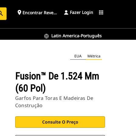
Fazer Login
place
apps
Encontrar Revendedor
arch
Latin America-Português
EUA
Métrica
Fusion™ De 1.524 Mm
(60 Pol)
Garfos Para Toras E Madeiras De
Construção
Consulte O Preço