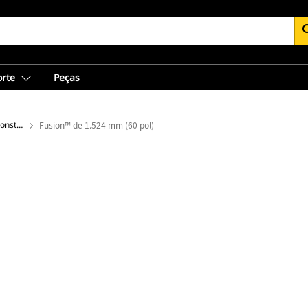
se
orte
Peças
Garfos para Toras e Madeiras de Construção
Fusion™ de 1.524 mm (60 pol)