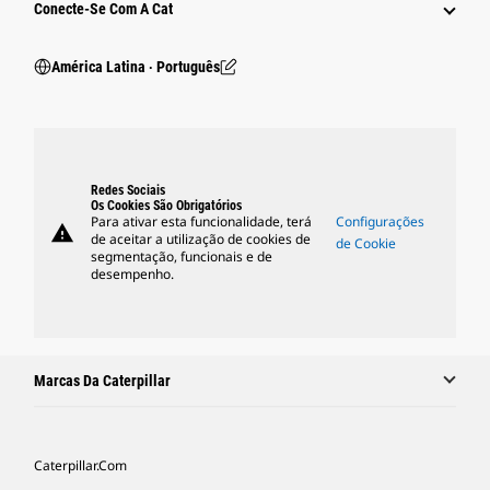
Conecte-Se Com A Cat
América Latina ‧ Português
Redes Sociais
Os Cookies São Obrigatórios
Para ativar esta funcionalidade, terá
Configurações
warning
de aceitar a utilização de cookies de
de Cookie
segmentação, funcionais e de
desempenho.
Marcas Da Caterpillar
Caterpillar.com