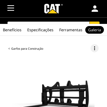
person
SEARCH
search
Benefícios
Especificações
Ferramentas
Galeria
more_vert
Garfos para Construção