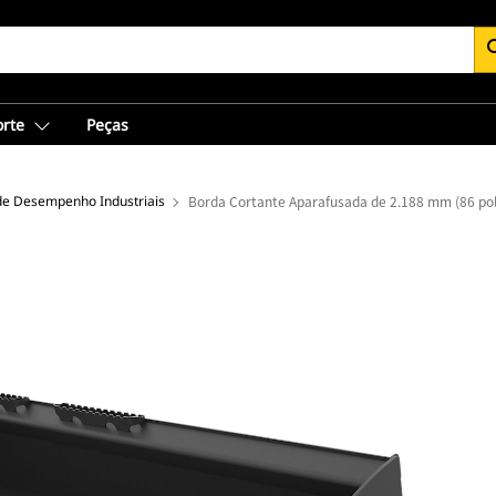
se
orte
Peças
e Desempenho Industriais
Borda Cortante Aparafusada de 2.188 mm (86 pol)