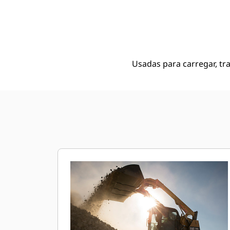
Borda Cortante Aparafusada De 2.188 Mm (86 Pol), 0,72 M3 (0,9 Yd3)
Ben
Alterar Modelo
Usadas para carregar, tr