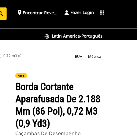
Fazer Login
place
apps
Encontrar Revendedor
arch
Latin America-Português
, 0,72 m3 (0,9 yd3)
EUA
Métrica
Novo
Borda Cortante
Aparafusada De 2.188
Mm (86 Pol), 0,72 M3
(0,9 Yd3)
Caçambas De Desempenho