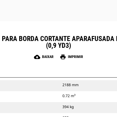
 PARA BORDA CORTANTE APARAFUSADA DE 
(0,9 YD3)
cloud_download
print
BAIXAR
IMPRIMIR
2188 mm
0.72 m³
394 kg