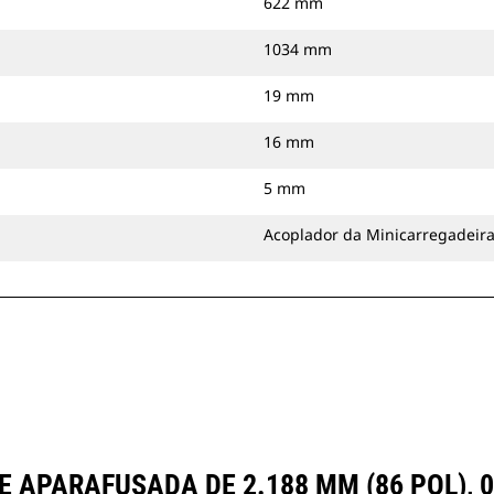
622 mm
1034 mm
19 mm
16 mm
5 mm
Acoplador da Minicarregadeir
APARAFUSADA DE 2.188 MM (86 POL), 0,