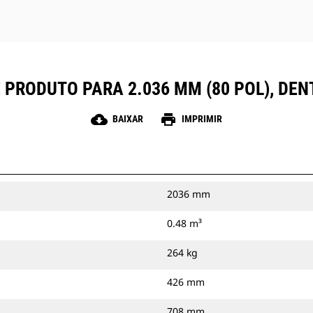
 PRODUTO PARA 2.036 MM (80 POL), D
cloud_download
print
BAIXAR
IMPRIMIR
2036 mm
0.48 m³
264 kg
426 mm
708 mm