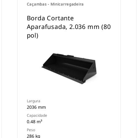
Caçambas - Minicarregadeira
Borda Cortante
Aparafusada, 2.036 mm (80
pol)
Largura
2036 mm
Capacidade
0.48 m³
Peso
286 kg