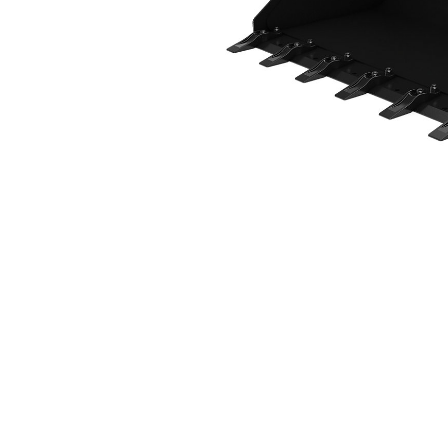
2.036 Mm (80 Pol), Dentes Aparafusados
Ben
Alterar Modelo