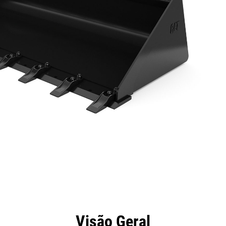
efícios
Especificações
Ferramentas
Galeria
Visão Geral