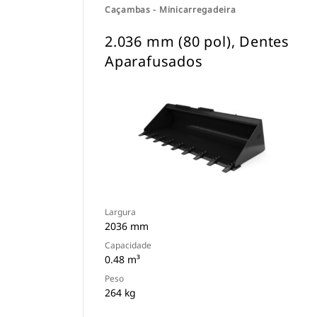
Caçambas - Minicarregadeira
2.036 mm (80 pol), Dentes
Aparafusados
Largura
2036 mm
Capacidade
0.48 m³
Peso
264 kg