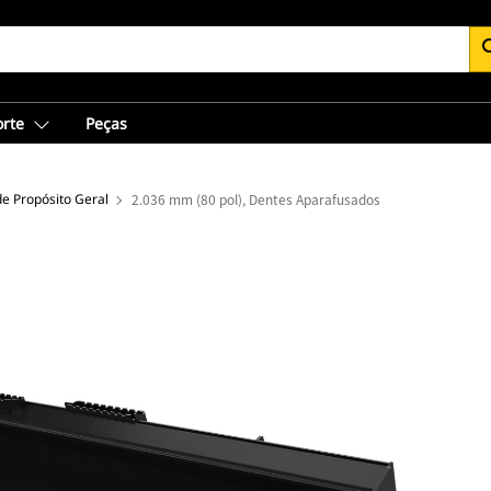
se
orte
Peças
e Propósito Geral
2.036 mm (80 pol), Dentes Aparafusados