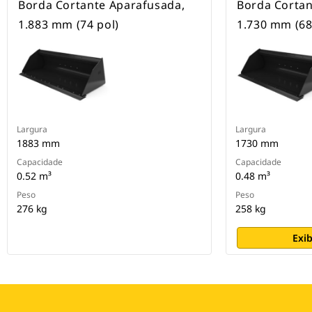
Borda Cortante Aparafusada,
Borda Cortan
1.883 mm (74 pol)
1.730 mm (68
Largura
Largura
1883 mm
1730 mm
Capacidade
Capacidade
0.52 m³
0.48 m³
Peso
Peso
276 kg
258 kg
Exib