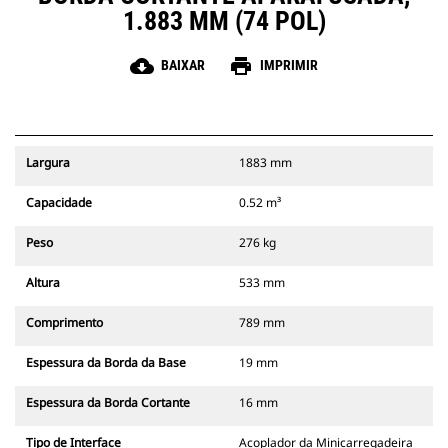
1.883 MM (74 POL)
cloud_download
print
BAIXAR
IMPRIMIR
Largura
1883 mm
Capacidade
0.52 m³
Peso
276 kg
Altura
533 mm
Comprimento
789 mm
Espessura da Borda da Base
19 mm
Espessura da Borda Cortante
16 mm
Tipo de Interface
Acoplador da Minicarregadeira