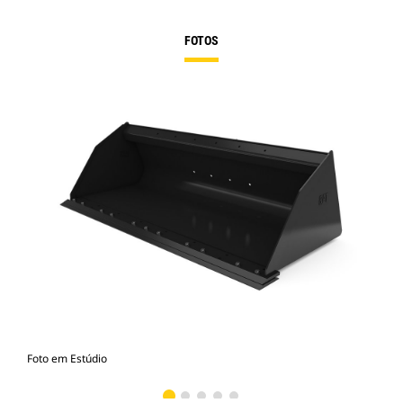
FOTOS
Foto em Estúdio
Vist