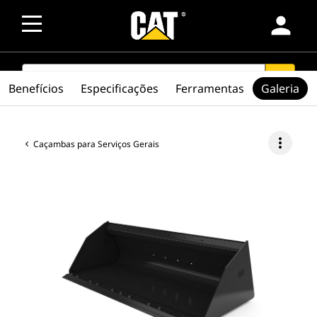
person
SEARCH
search
Benefícios
Especificações
Ferramentas
Galeria
more_vert
Caçambas para Serviços Gerais