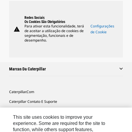
Redes Sociais
Os Cookies São Obrigatórios
Para ativar esta funcionalidade, terá
Configurações
warning
de aceitar a utilização de cookies de
de Cookie
segmentação, funcionais e de
desempenho.
Marcas Da Caterpillar
Caterpillar.com
Caterpillar Contato E Suporte
Minhas Preferências De Marketing
This site uses cookies to improve your
Mapa Do Local
experience. Some are required for the site to
function, while others support features,
Cookie Settings