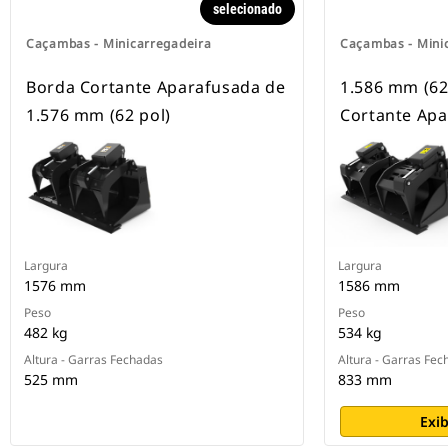
selecionado
Caçambas - Minicarregadeira
Caçambas - Mini
Borda Cortante Aparafusada de
1.586 mm (62
1.576 mm (62 pol)
Cortante Ap
Largura
Largura
1576 mm
1586 mm
Peso
Peso
482 kg
534 kg
Altura - Garras Fechadas
Altura - Garras Fe
525 mm
833 mm
Exib