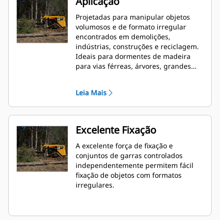
Aplicação
Projetadas para manipular objetos
volumosos e de formato irregular
encontrados em demolições,
indústrias, construções e reciclagem.
Ideais para dormentes de madeira
para vias férreas, árvores, grandes
pedras, galhos, entulho industrial e
de demolição e detritos de
Leia Mais
reciclagem.
Excelente Fixação
A excelente força de fixação e
conjuntos de garras controlados
independentemente permitem fácil
fixação de objetos com formatos
irregulares.