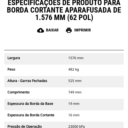
ESPECIFICAÇÕES DE PRODUTO PARA
BORDA CORTANTE APARAFUSADA DE
1.576 MM (62 POL)
cloud_download
print
BAIXAR
IMPRIMIR
Largura
1576 mm
Peso
482 kg
Altura - Garras Fechadas
525 mm
Comprimento
749 mm
Espessura da Borda da Base
19 mm
Espessura da Borda Cortante
16 mm
Pressão de Operação
23000 kPa