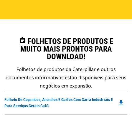
assignment
FOLHETOS DE PRODUTOS E
MUITO MAIS PRONTOS PARA
DOWNLOAD!
Folhetos de produtos da Caterpillar e outros
documentos informativos estão disponíveis para seus
negócios em expansão.
Do
Folheto De Caçambas, Ancinhos E Garfos Com Garra Industriais E
file_download
P
Para Serviços Gerais Cat®
O
in
a
N