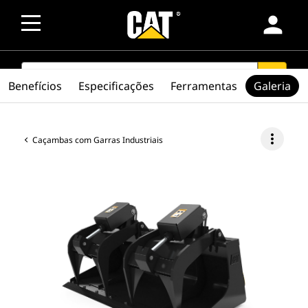
person
SEARCH
search
Benefícios
Especificações
Ferramentas
Galeria
more_vert
Caçambas com Garras Industriais