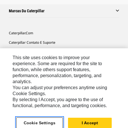
Marcas Da Caterpillar
Caterpillar.com
Caterpillar Contato E Suporte
Minhas Preferências De Marketing
This site uses cookies to improve your
Mapa Do Local
experience. Some are required for the site to
function, while others support features,
Cookie Settings
performance, personalization, targeting, and
Legal
analytics.
You can adjust your preferences anytime using
Privacidade
Cookie Settings.
By selecting I Accept, you agree to the use of
functional, performance, and targeting cookies.
South America -
© 2026 Caterpillar. Todos os direitos
Portuguese
reservados.
Cookie Settings
I Accept
chat_bubble
Chat