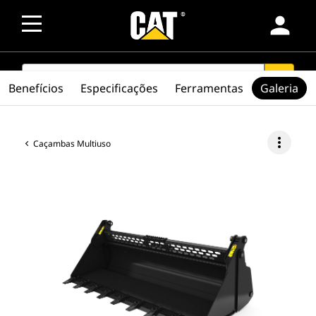
person
SEARCH
search
Benefícios
Especificações
Ferramentas
Galeria
more_vert
Caçambas Multiuso