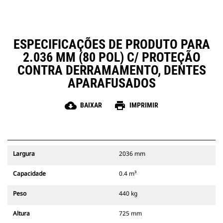
ESPECIFICAÇÕES DE PRODUTO PARA
2.036 MM (80 POL) C/ PROTEÇÃO
CONTRA DERRAMAMENTO, DENTES
APARAFUSADOS
cloud_download
print
BAIXAR
IMPRIMIR
Largura
2036 mm
Capacidade
0.4 m³
Peso
440 kg
Altura
725 mm