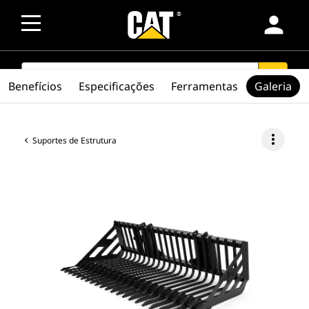
person
SEARCH
search
Benefícios
Especificações
Ferramentas
Galeria
more_vert
Suportes de Estrutura