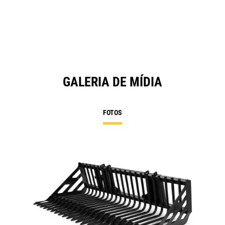
a
N
Ta
GALERIA DE MÍDIA
FOTOS