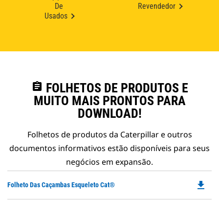
De
Revendedor
Usados
assignment
FOLHETOS DE PRODUTOS E
MUITO MAIS PRONTOS PARA
DOWNLOAD!
Folhetos de produtos da Caterpillar e outros
documentos informativos estão disponíveis para seus
negócios em expansão.
file_download
Do
Folheto Das Caçambas Esqueleto Cat®
P
O
in