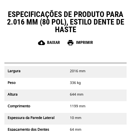
ESPECIFICAÇÕES DE PRODUTO PARA
2.016 MM (80 POL), ESTILO DENTE DE
HASTE
cloud_download
print
BAIXAR
IMPRIMIR
Largura
2016 mm
Peso
336 kg
Altura
644 mm
Comprimento
1199 mm
Espessura da Parede Lateral
10 mm
Espaçamento dos Dentes
64 mm