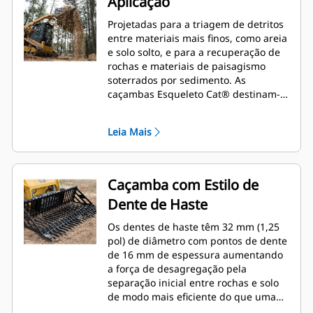
Aplicação
Projetadas para a triagem de detritos
entre materiais mais finos, como areia
e solo solto, e para a recuperação de
rochas e materiais de paisagismo
soterrados por sedimento. As
caçambas Esqueleto Cat® destinam-
se ao uso em Minicarregadeiras e Pás-
carregadeiras de Esteira Compactas
Leia Mais
Cat.
Caçamba com Estilo de
Dente de Haste
Os dentes de haste têm 32 mm (1,25
pol) de diâmetro com pontos de dente
de 16 mm de espessura aumentando
a força de desagregação pela
separação inicial entre rochas e solo
de modo mais eficiente do que uma
borda cortante.