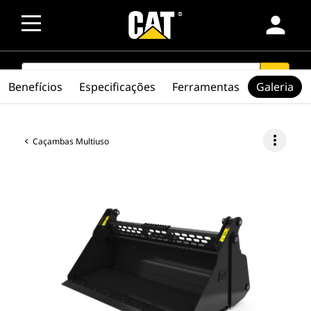
person
SEARCH
search
Benefícios
Especificações
Ferramentas
Galeria
more_vert
Caçambas Multiuso