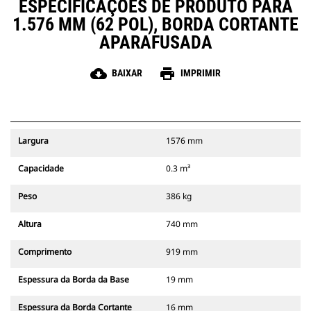
ESPECIFICAÇÕES DE PRODUTO PARA
1.576 MM (62 POL), BORDA CORTANTE
APARAFUSADA
cloud_download
print
BAIXAR
IMPRIMIR
Largura
1576 mm
Capacidade
0.3 m³
Peso
386 kg
Altura
740 mm
Comprimento
919 mm
Espessura da Borda da Base
19 mm
Espessura da Borda Cortante
16 mm