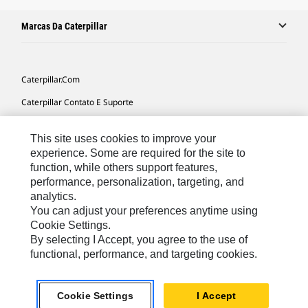
Marcas Da Caterpillar
Caterpillar.com
Caterpillar Contato E Suporte
Minhas Preferências De Marketing
This site uses cookies to improve your
Mapa Do Local
experience. Some are required for the site to
function, while others support features,
Cookie Settings
performance, personalization, targeting, and
Legal
analytics.
You can adjust your preferences anytime using
Privacidade
Cookie Settings.
By selecting I Accept, you agree to the use of
functional, performance, and targeting cookies.
South America -
© 2026 Caterpillar. Todos os direitos
Portuguese
reservados.
Cookie Settings
I Accept
chat_bubble
Chat