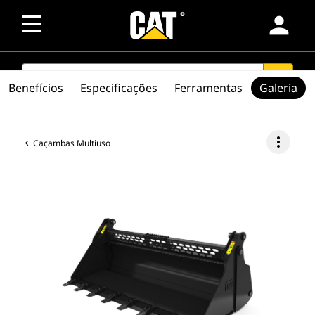
person
SEARCH
search
Benefícios
Especificações
Ferramentas
Galeria
more_vert
Caçambas Multiuso