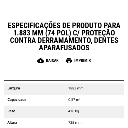
ESPECIFICAÇÕES DE PRODUTO PARA
1.883 MM (74 POL) C/ PROTEÇÃO
CONTRA DERRAMAMENTO, DENTES
APARAFUSADOS
cloud_download
print
BAIXAR
IMPRIMIR
Largura
1883 mm
Capacidade
0.37 m³
Peso
416 kg
Altura
725 mm