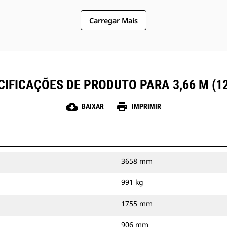
Carregar Mais
CIFICAÇÕES DE PRODUTO PARA 3,66 M (12
cloud_download
print
BAIXAR
IMPRIMIR
3658 mm
991 kg
1755 mm
906 mm