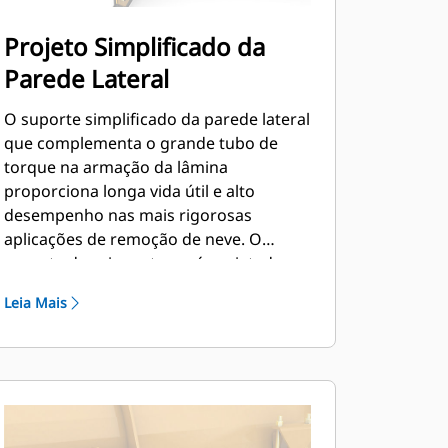
Projeto Simplificado da
Parede Lateral
O suporte simplificado da parede lateral
que complementa o grande tubo de
torque na armação da lâmina
proporciona longa vida útil e alto
desempenho nas mais rigorosas
aplicações de remoção de neve. O
suporte da caixa externa é projetado
para minimizar a retenção de neve na
Leia Mais
armação da lâmina, além de fornecer
excelente suporte para as seções de
empurrão externas.