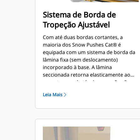
Sistema de Borda de
Tropeção Ajustável
Com até duas bordas cortantes, a
maioria dos Snow Pushes Cat® é
equipada com um sistema de borda da
lâmina fixa (sem deslocamento)
incorporado à base. A lâmina
seccionada retorna elasticamente ao
encostar em obstáculos que não são
vistos, minimizando o risco de danos ao
Leia Mais
Snow Push e à máquina. Uma opção de
borda cortante sem borracha está
disponível em tamanhos de 2,6 m (8
pés), 3,2 m (10 pés) e 3,8 m (12 pés) que
se ajustam a todos os modelos que
utilizam um Acoplador de