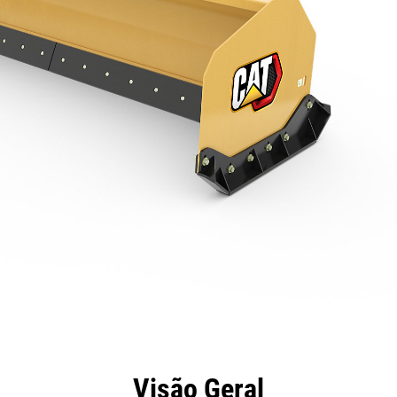
efícios
Especificações
Ferramentas
Galeria
Visão Geral