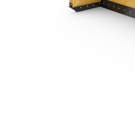
3,66 M (12 Pés)
Ben
Alterar Modelo