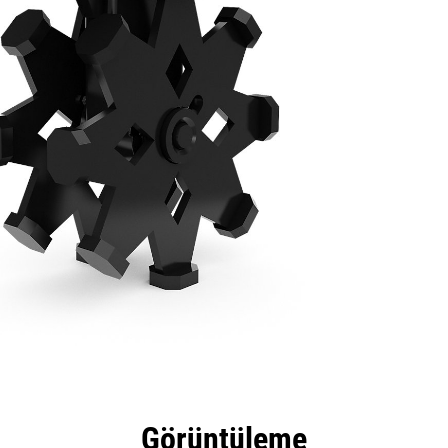
tajları
Teknik Özellikler
Araçlar
Tur
Görüntüleme