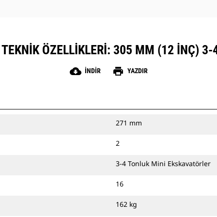
TEKNIK ÖZELLIKLERI: 305 MM (12 INÇ) 3-4
cloud_download
print
İNDIR
YAZDIR
271 mm
2
3-4 Tonluk Mini Ekskavatörler
16
162 kg