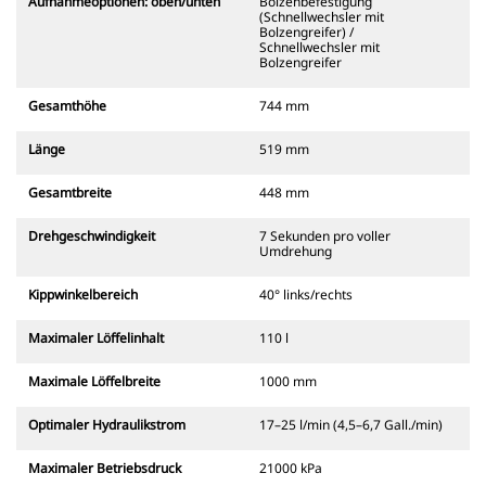
Aufnahmeoptionen: oben/unten
Bolzenbefestigung
(Schnellwechsler mit
Bolzengreifer) /
Schnellwechsler mit
Bolzengreifer
Gesamthöhe
744 mm
Länge
519 mm
Gesamtbreite
448 mm
Drehgeschwindigkeit
7 Sekunden pro voller
Umdrehung
Kippwinkelbereich
40° links/rechts
Maximaler Löffelinhalt
110 l
Maximale Löffelbreite
1000 mm
Optimaler Hydraulikstrom
17–25 l/min (4,5–6,7 Gall./min)
Maximaler Betriebsdruck
21000 kPa