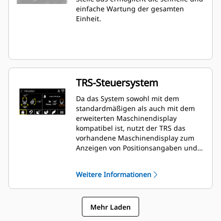
einfache Wartung der gesamten
Einheit.
TRS-Steuersystem
Da das System sowohl mit dem
standardmäßigen als auch mit dem
erweiterten Maschinendisplay
kompatibel ist, nutzt der TRS das
vorhandene Maschinendisplay zum
Anzeigen von Positionsangaben und
Anpassen von Einstellungen. Dadurch
entfällt die Notwendigkeit zusätzlicher
Weitere Informationen
Displays, die in der Fahrerkabine
Ihres Baggers unnötigen Platz
beanspruchen würden.
Mehr Laden