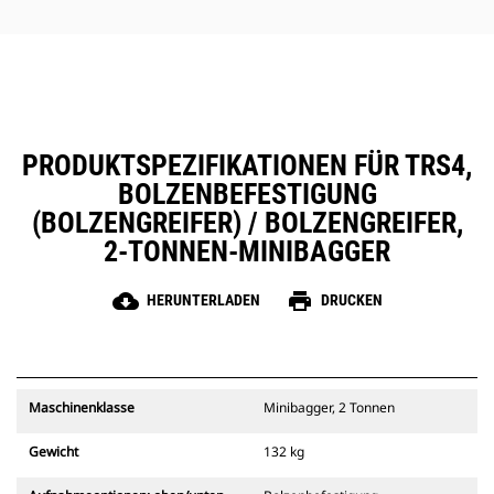
PRODUKTSPEZIFIKATIONEN FÜR TRS4,
BOLZENBEFESTIGUNG
(BOLZENGREIFER) / BOLZENGREIFER,
2-TONNEN-MINIBAGGER
cloud_download
print
HERUNTERLADEN
DRUCKEN
Maschinenklasse
Minibagger, 2 Tonnen
Gewicht
132 kg