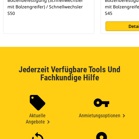
Bolzenbefestigung (Schnellwechsler
Bolzenbefestigu
mit Bolzengreifer) / Schnellwechsler
mit Bolzengreife
S50
S45
Deta
Jederzeit Verfügbare Tools Und
Fachkundige Hilfe
Aktuelle
Anmietungsoptionen
Angebote