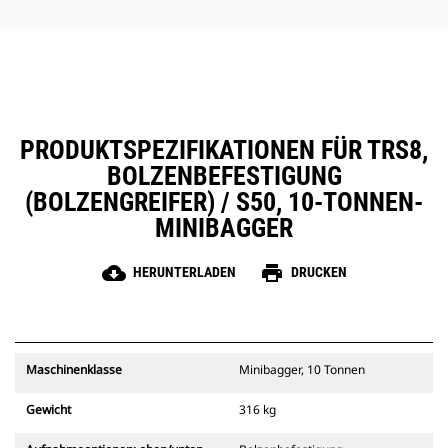
PRODUKTSPEZIFIKATIONEN FÜR TRS8,
BOLZENBEFESTIGUNG
(BOLZENGREIFER) / S50, 10-TONNEN-
MINIBAGGER
cloud_download
print
HERUNTERLADEN
DRUCKEN
Maschinenklasse
Minibagger, 10 Tonnen
Gewicht
316 kg