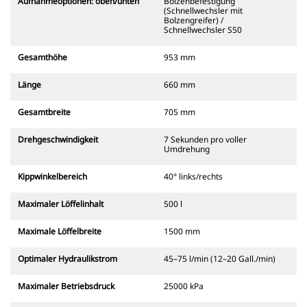
Aufnahmeoptionen: oben/unten
Bolzenbefestigung
(Schnellwechsler mit
Bolzengreifer) /
Schnellwechsler S50
Gesamthöhe
953 mm
Länge
660 mm
Gesamtbreite
705 mm
Drehgeschwindigkeit
7 Sekunden pro voller
Umdrehung
Kippwinkelbereich
40° links/rechts
Maximaler Löffelinhalt
500 l
Maximale Löffelbreite
1500 mm
Optimaler Hydraulikstrom
45–75 l/min (12–20 Gall./min)
Maximaler Betriebsdruck
25000 kPa