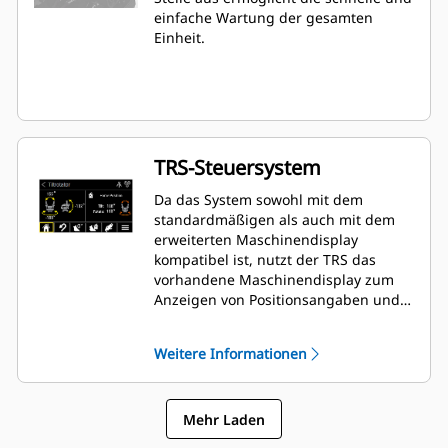
einfache Wartung der gesamten
Einheit.
TRS-Steuersystem
Da das System sowohl mit dem
standardmäßigen als auch mit dem
erweiterten Maschinendisplay
kompatibel ist, nutzt der TRS das
vorhandene Maschinendisplay zum
Anzeigen von Positionsangaben und
Anpassen von Einstellungen. Dadurch
entfällt die Notwendigkeit zusätzlicher
Weitere Informationen
Displays, die in der Fahrerkabine
Ihres Baggers unnötigen Platz
beanspruchen würden.
Mehr Laden