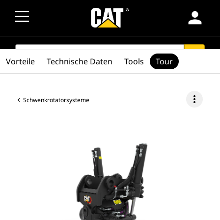
person
SEARCH
search
Vorteile
Technische Daten
Tools
Tour
more_vert
Schwenkrotatorsysteme