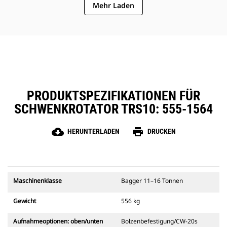
Mehr Laden
Das Schmiersystem hat eine
Schmierstelle, die an die
Schmierung der Maschine
angeschlossen werden kann.
Das innovative Steuersystem
verfügt über vier verschiedene
Fahrereinstellungen.
PRODUKTSPEZIFIKATIONEN FÜR
SCHWENKROTATOR TRS10: 555-1564
cloud_download
print
HERUNTERLADEN
DRUCKEN
Maschinenklasse
Bagger 11–16 Tonnen
Gewicht
556 kg
Aufnahmeoptionen: oben/unten
Bolzenbefestigung/CW-20s