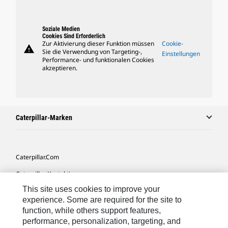
Soziale Medien
Cookies Sind Erforderlich
Zur Aktivierung dieser Funktion müssen
Cookie-
warning
Sie die Verwendung von Targeting-,
Einstellungen
Performance- und funktionalen Cookies
akzeptieren.
Caterpillar-Marken
Caterpillar.com
Caterpillar Kontaktieren
This site uses cookies to improve your
Meine Marketing-Präferenzen
experience. Some are required for the site to
Seitenübersicht
function, while others support features,
performance, personalization, targeting, and
Cookie Settings