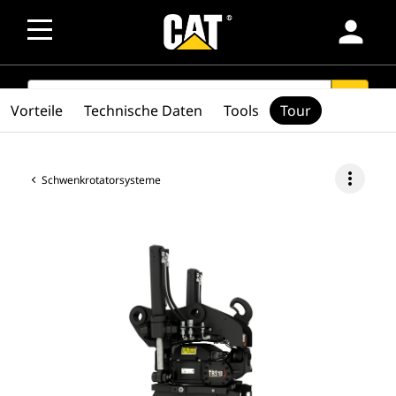
person
SEARCH
search
Vorteile
Technische Daten
Tools
Tour
more_vert
Schwenkrotatorsysteme