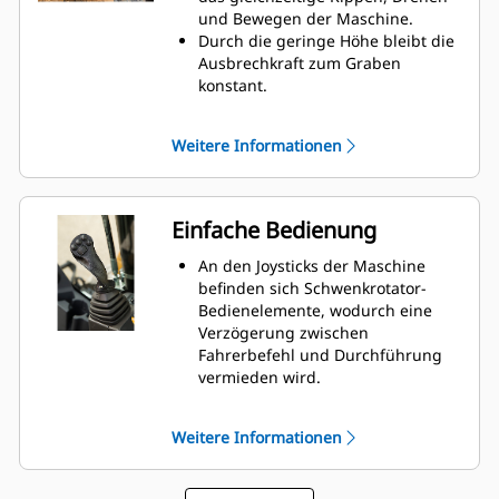
und Bewegen der Maschine.
Durch die geringe Höhe bleibt die
Ausbrechkraft zum Graben
konstant.
Durch die
Hydraulikschnellkupplung können
Weitere Informationen
Anbaugeräte in Sekundenschnelle
gewechselt werden.
Erledigen Sie mehr Arbeit mit
weniger Anbaugeräten und
Einfache Bedienung
Maschinen.
An den Joysticks der Maschine
befinden sich Schwenkrotator-
Bedienelemente, wodurch eine
Verzögerung zwischen
Fahrerbefehl und Durchführung
vermieden wird.
Durch das mit Öl gefüllte Getriebe
sind die Zahnräder stets
Weitere Informationen
geschmiert, wodurch die
Lebensdauer des Rotors
verlängert wird.