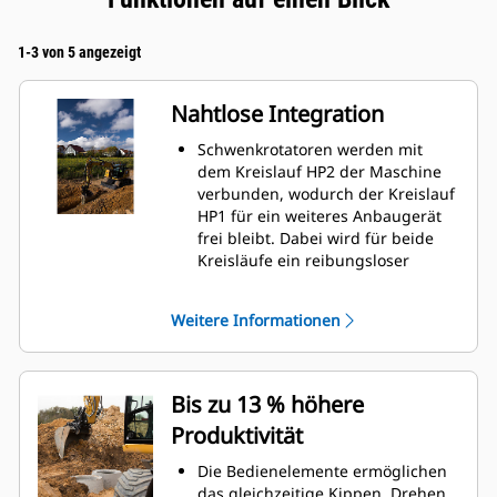
1-3 von 5 angezeigt
Nahtlose Integration
Schwenkrotatoren werden mit
dem Kreislauf HP2 der Maschine
verbunden, wodurch der Kreislauf
HP1 für ein weiteres Anbaugerät
frei bleibt. Dabei wird für beide
Kreisläufe ein reibungsloser
Hydraulikstrom gewährleistet.
Die Anzeigefunktion ist im Monitor
Weitere Informationen
der Maschine integriert.
Das Positionierungssystem kann
mit Cat GRADE mit 3D verbunden
werden.
Bis zu 13 % höhere
Produktivität
Die Bedienelemente ermöglichen
das gleichzeitige Kippen, Drehen