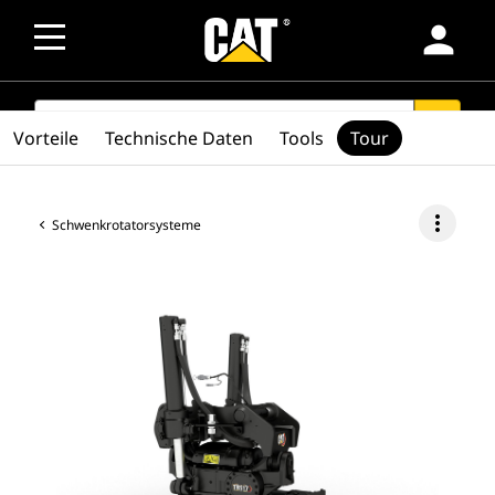
person
SEARCH
search
Vorteile
Technische Daten
Tools
Tour
more_vert
Schwenkrotatorsysteme