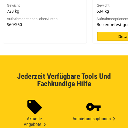
Gewicht
Gewicht
728 kg
634 kg
Aufnahmeoptionen: oben/unten
Aufnahmeoptionen:
S60/S60
Bolzenbefestig
Deta
Jederzeit Verfügbare Tools Und
Fachkundige Hilfe
Aktuelle
Anmietungsoptionen
Angebote