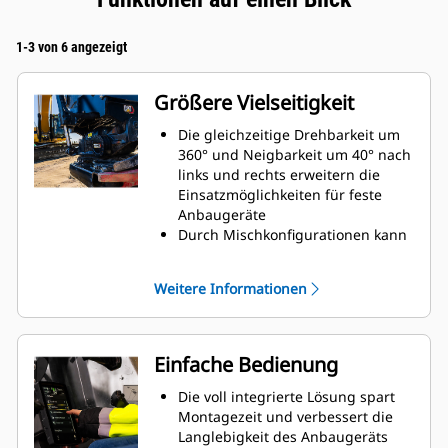
1-3 von 6 angezeigt
Größere Vielseitigkeit
Die gleichzeitige Drehbarkeit um
360° und Neigbarkeit um 40° nach
links und rechts erweitern die
Einsatzmöglichkeiten für feste
Anbaugeräte
Durch Mischkonfigurationen kann
eine breite Palette an speziell
angefertigten und hydraulischen
Weitere Informationen
Anbaugeräten genutzt werden,
die Ihre spezifischen
Anforderungen abdecken
Möglichkeit der Umrüstung des
Einfache Bedienung
Standard-S-Schnellwechslers zu
einer hydraulischen S-
Die voll integrierte Lösung spart
Schnellwechslerverbindung
Montagezeit und verbessert die
Sie können verschiedenste
Langlebigkeit des Anbaugeräts