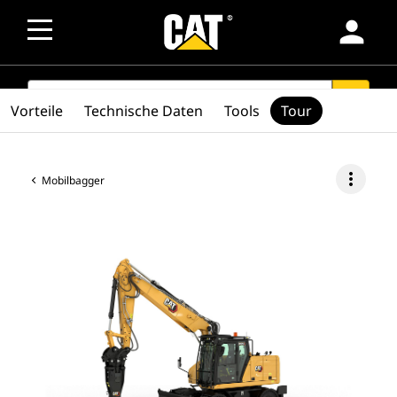
person
SEARCH
search
Vorteile
Technische Daten
Tools
Tour
more_vert
Mobilbagger