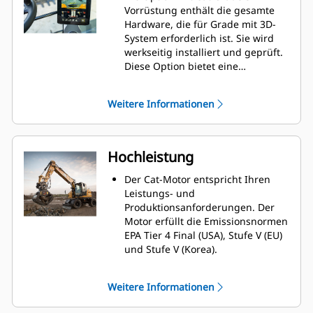
Vorrüstung enthält die gesamte
Hardware, die für Grade mit 3D-
System erforderlich ist. Sie wird
werkseitig installiert und geprüft.
Diese Option bietet eine
einfachere Upgrade-Möglichkeit
für Kunden, die nach ihrer
Weitere Informationen
Erstanschaffung Grade mit 3D
hinzufügen möchten. Zur
Aktivierung wenden Sie sich an
Ihren Cat-Händler, um die
Hochleistung
erforderlichen 3D-Software-
Lizenzen zu kaufen. Die Lizenzen
Der Cat-Motor entspricht Ihren
können remote installiert oder
Leistungs- und
manuell auf die Maschine geladen
Produktionsanforderungen. Der
werden.
Motor erfüllt die Emissionsnormen
EPA Tier 4 Final (USA), Stufe V (EU)
und Stufe V (Korea).
Fahrgeschwindigkeiten von bis zu
35 km/h (21,7 mph) erleichtern es,
Weitere Informationen
die Maschine zwischen
Einsatzorten zu überführen.