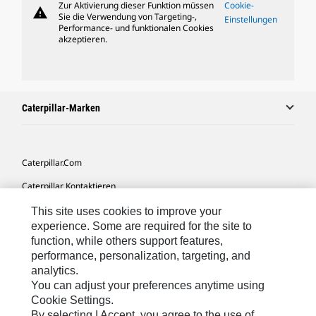
Zur Aktivierung dieser Funktion müssen
Cookie-
warning
Sie die Verwendung von Targeting-,
Einstellungen
Performance- und funktionalen Cookies
akzeptieren.
Caterpillar-Marken
Caterpillar.com
Caterpillar Kontaktieren
Meine Marketing-Präferenzen
This site uses cookies to improve your
experience. Some are required for the site to
Seitenübersicht
function, while others support features,
performance, personalization, targeting, and
Cookie Settings
analytics.
Rechtliche Hinweise
You can adjust your preferences anytime using
Cookie Settings.
Datenschutz
By selecting I Accept, you agree to the use of