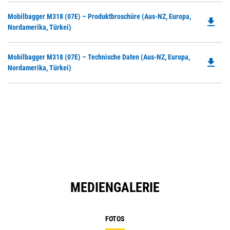
Do
Mobilbagger M318 (07E) – Produktbroschüre (Aus-NZ, Europa,
file_download
P
Nordamerika, Türkei)
O
in
Do
Mobilbagger M318 (07E) – Technische Daten (Aus-NZ, Europa,
a
file_download
P
Nordamerika, Türkei)
N
O
Ta
in
a
N
Ta
MEDIENGALERIE
FOTOS