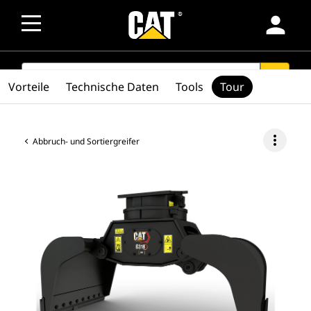
person
SEARCH
search
Vorteile
Technische Daten
Tools
Tour
more_vert
Abbruch- und Sortiergreifer