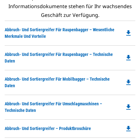
Informationsdokumente stehen für Ihr wachsendes
Geschäft zur Verfügung.
Do
Abbruch- Und Sortiergreifer Für Raupenbagger – Wesentliche
file_download
P
Merkmale Und Vorteile
O
in
Do
Abbruch- Und Sortiergreifer Für Raupenbagger – Technische
a
file_download
P
Daten
N
O
Ta
in
Do
Abbruch- Und Sortiergreifer Für Mobilbagger – Technische
a
file_download
P
Daten
N
O
Ta
in
Do
Abbruch- Und Sortiergreifer Für Umschlagmaschinen –
a
file_download
P
Technische Daten
N
O
Ta
in
file_download
Do
Abbruch- Und Sortiergreifer – Produktbroschüre
a
P
N