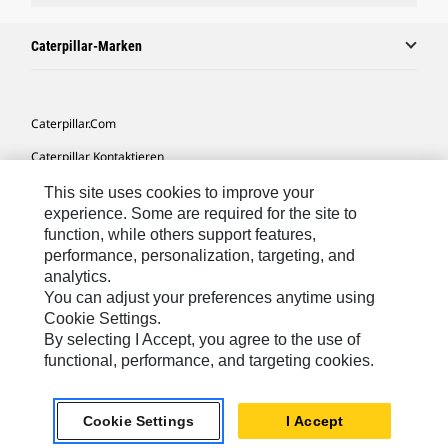
Caterpillar-Marken
Caterpillar.com
Caterpillar Kontaktieren
Meine Marketing-Präferenzen
This site uses cookies to improve your
experience. Some are required for the site to
Seitenübersicht
function, while others support features,
performance, personalization, targeting, and
Cookie Settings
analytics.
Rechtliche Hinweise
You can adjust your preferences anytime using
Cookie Settings.
Datenschutz
By selecting I Accept, you agree to the use of
functional, performance, and targeting cookies.
Europe-German
© 2026 Caterpillar. Alle Rechte vorbehalten.
Cookie Settings
I Accept