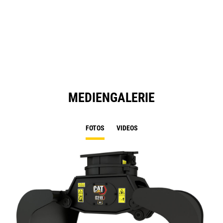
O
Ta
in
a
N
Ta
MEDIENGALERIE
FOTOS
VIDEOS