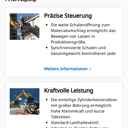
Präzise Steuerung
Die weite Schalenöffnung zum
Materialumschlag ermöglicht das
Bewegen von Lasten in
Produktionsgröße.
Synchronisierte Schalen und
Gesamtgewicht kontrollieren jede
Bewegung mit dem quer
eingebauten Zylinder.
Weitere Informationen
Das sichere Greifen großer Lasten
ist ebenso möglich wie das
Aufnehmen, Sortieren und
Platzieren kleiner Gegenstände.
Kraftvolle Leistung
Die Überbissanschläge
ermöglichen den direkten Kontakt
Die einteilige Zylinderkonstruktion
zwischen Schneidmesser und
mit großer Bohrung ermöglicht
Backe und verhindern Überbisse.
hohe Klemmkraft und kurze
Die perforierten Schalen in
Taktzeiten.
Skelettbauweise ermöglichen nicht
Standard-Lasthalteventil:
nur das Aussieben von